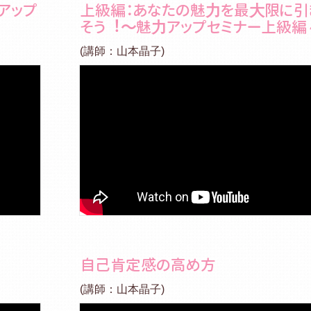
アップ
上級編：あなたの魅⼒を最⼤限に引
そう︕～魅⼒アップセミナー上級編
(講師：山本晶子)
自己肯定感の高め方
(講師：山本晶子)