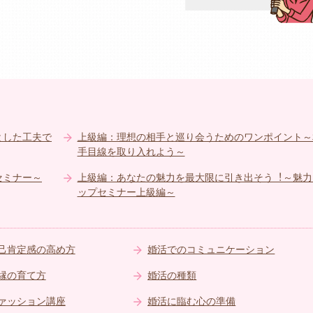
とした⼯夫で
上級編：理想の相⼿と巡り会うためのワンポイント～
⼿⽬線を取り⼊れよう～
セミナー～
上級編：あなたの魅⼒を最⼤限に引き出そう︕～魅⼒
ップセミナー上級編～
己肯定感の高め方
婚活でのコミュニケーション
縁の育て方
婚活の種類
ァッション講座
婚活に臨む心の準備