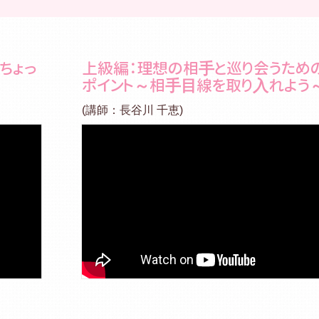
ちょっ
上級編：理想の相⼿と巡り会うため
ポイント～相⼿⽬線を取り⼊れよう
(講師：⻑⾕川 千恵)