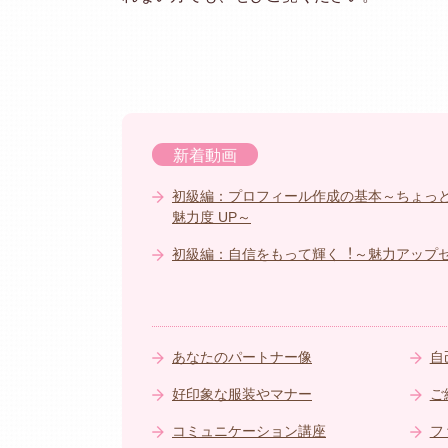
新着動画
初級編：プロフィール作成の基本～ちょっ
魅⼒度 UP～
初級編：⾃信をもって輝く︕～魅⼒アップ
あなたのパートナー像
自
好印象な服装やマナー
ご
コミュニケーション講座
フ