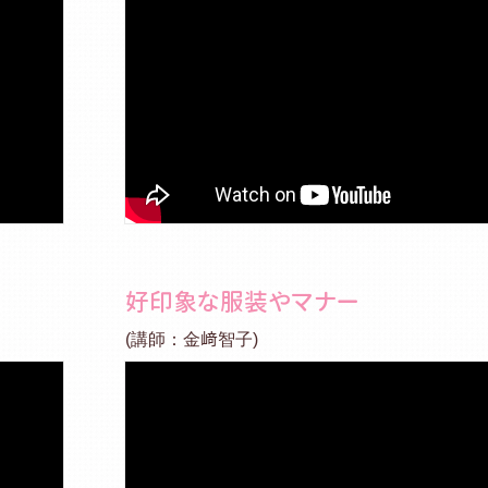
好印象な服装やマナー
(講師：金﨑智子)