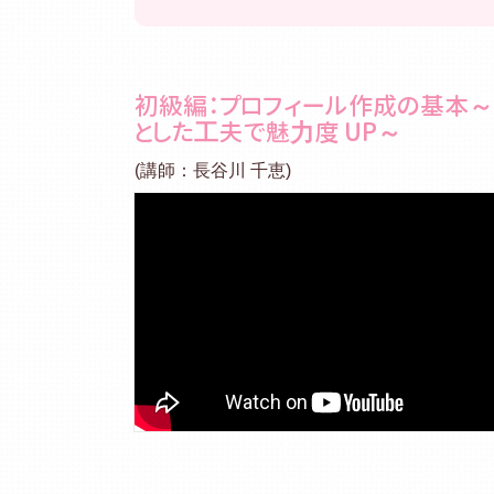
初級編：プロフィール作成の基本～
とした⼯夫で魅⼒度 UP～
(講師：⻑⾕川 千恵)