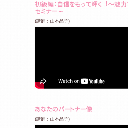
初級編：⾃信をもって輝く︕～魅⼒
セミナー～
(講師：山本晶子)
あなたのパートナー像
(講師：山本晶子)