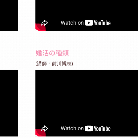
婚活の種類
(講師：前川博志)