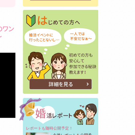
はじめての方へ
初めての方も安
のワン
～
詳細を見る
レポートも随時公開予定！