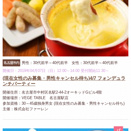
名古屋市内
男性：30代前半～40代前半 女性：30代前半～40代前半
開催日：2019年04月07日（日）12:00～14:00 受付開始11:30～
(現在女性のみ募集・男性キャンセル待ち)4/7 フォンデュラ
ンチパーティー
開催住所：名古屋市中村区名駅2-44-2オーキッドGビル4階
開催場所：VEGE TABLE 名古屋駅店
参加資格：30～45歳独身男女 (現在女性のみ募集・男性キャンセル待ち)
主催：株式会社ファーレン
パ