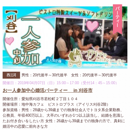
パ
西三河
男性：20代後半～30代後半 女性：20代後半～30代後半
開催日：2019年04月07日（日）15:00～17:00（受付14：45～15:00）
お一人参加中心婚活パーティー in 刈谷市
開催住所：愛知県刈谷市若松町２丁目１０４
開催場所：地中海カフェ ビストロプラス（アイリス刈谷2階）
参加資格：男性：28歳から39歳までの独身社会人でトヨタ系企業勤務、
公務員、年収400万以上、大卒のいずれか1つ以上該当し、結婚を意識し
たお付き合いをしたい方 女性：26歳から39歳までの独身の方で、真剣に
婚活中の恋愛に前向きな方