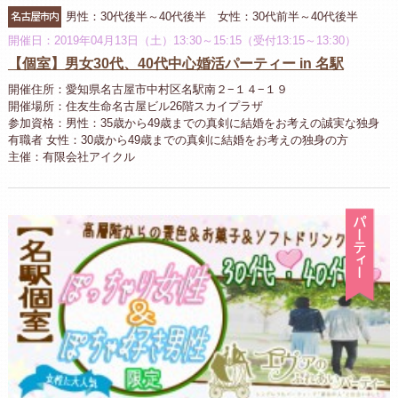
名古屋市内
男性：30代後半～40代後半 女性：30代前半～40代後半
開催日：2019年04月13日（土）13:30～15:15（受付13:15～13:30）
【個室】男女30代、40代中心婚活パーティー in 名駅
開催住所：愛知県名古屋市中村区名駅南２−１４−１９
開催場所：住友生命名古屋ビル26階スカイプラザ
参加資格：男性：35歳から49歳までの真剣に結婚をお考えの誠実な独身
有職者 女性：30歳から49歳までの真剣に結婚をお考えの独身の方
主催：有限会社アイクル
パ