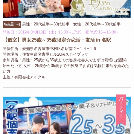
名古屋市内
男性：20代後半～30代前半 女性：20代後半～30代前半
開催日：2019年04月13日（土）15:30～17:15（受付15:15～15:30）
【個室】男女25歳～35歳限定☆恋活・友活 in 名駅
開催住所：愛知県名古屋市中村区名駅南２−１４−１９
開催場所：住友生命名古屋ビル26階スカイプラザ
参加資格：男性：25歳から35歳までの独身社会人でまずは気軽に婚活を
始めたい方 女性：25歳から35歳までの独身でまずは気軽に婚活を始めた
い方
主催：有限会社アイクル
パ