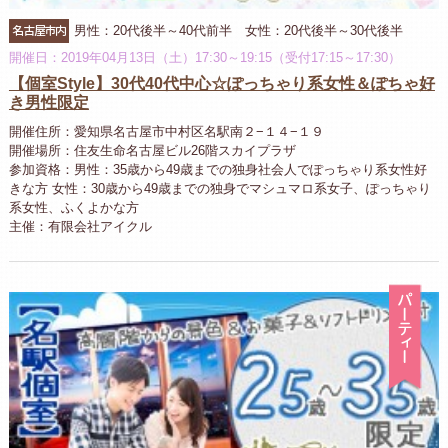
名古屋市内
男性：20代後半～40代前半 女性：20代後半～30代後半
開催日：2019年04月13日（土）17:30～19:15（受付17:15～17:30）
【個室Style】30代40代中心☆ぽっちゃり系女性＆ぽちゃ好
き男性限定
開催住所：愛知県名古屋市中村区名駅南２−１４−１９
開催場所：住友生命名古屋ビル26階スカイプラザ
参加資格：男性：35歳から49歳までの独身社会人でぽっちゃり系女性好
きな方 女性：30歳から49歳までの独身でマシュマロ系女子、ぽっちゃり
系女性、ふくよかな方
主催：有限会社アイクル
パ