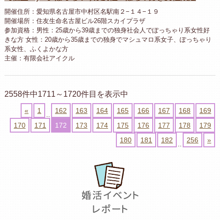
開催住所：愛知県名古屋市中村区名駅南２−１４−１９
開催場所：住友生命名古屋ビル26階スカイプラザ
参加資格：男性：25歳から39歳までの独身社会人でぽっちゃり系女性好
きな方 女性：20歳から35歳までの独身でマシュマロ系女子、ぽっちゃり
系女性、ふくよかな方
主催：有限会社アイクル
2558件中1711～1720件目を表示中
«
1
162
163
164
165
166
167
168
169
..
170
171
172
173
174
175
176
177
178
179
180
181
182
256
»
..