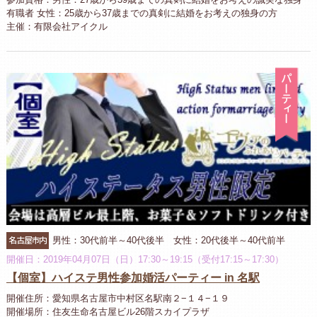
有職者 女性：25歳から37歳までの真剣に結婚をお考えの独身の方
主催：有限会社アイクル
パ
名古屋市内
男性：30代前半～40代後半 女性：20代後半～40代前半
開催日：2019年04月07日（日）17:30～19:15（受付17:15～17:30）
【個室】ハイステ男性参加婚活パーティー in 名駅
開催住所：愛知県名古屋市中村区名駅南２−１４−１９
開催場所：住友生命名古屋ビル26階スカイプラザ