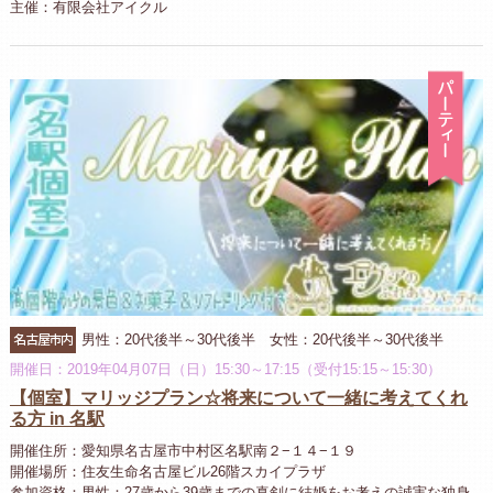
主催：有限会社アイクル
パ
名古屋市内
男性：20代後半～30代後半 女性：20代後半～30代後半
開催日：2019年04月07日（日）15:30～17:15（受付15:15～15:30）
【個室】マリッジプラン☆将来について一緒に考えてくれ
る方 in 名駅
開催住所：愛知県名古屋市中村区名駅南２−１４−１９
開催場所：住友生命名古屋ビル26階スカイプラザ
参加資格：男性：27歳から39歳までの真剣に結婚をお考えの誠実な独身