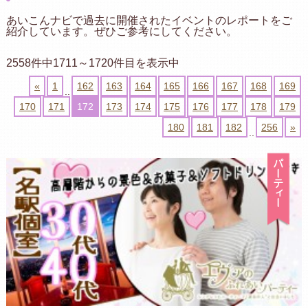
あいこんナビで過去に開催されたイベントのレポートをご
紹介しています。ぜひご参考にしてください。
2558件中1711～1720件目を表示中
«
1
162
163
164
165
166
167
168
169
..
170
171
172
173
174
175
176
177
178
179
180
181
182
256
»
..
パ