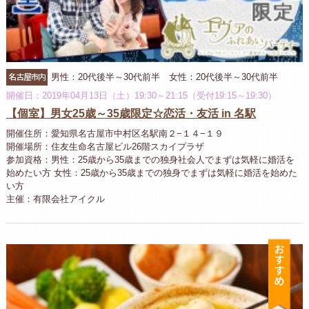
名古屋市内
男性：20代後半～30代前半 女性：20代後半～30代前半
開催日：2019年04月13日（土）19:30～21:15（受付19:15～19:30）
【個室】男女25歳～35歳限定☆恋活・友活 in 名駅
開催住所：愛知県名古屋市中村区名駅南２−１４−１９
開催場所：住友生命名古屋ビル26階スカイプラザ
参加資格：男性：25歳から35歳までの独身社会人でまずは気軽に婚活を
始めたい方 女性：25歳から35歳までの独身でまずは気軽に婚活を始めた
い方
主催：有限会社アイクル
お