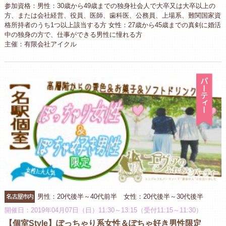
参加資格：男性：30歳から49歳までの独身社会人で大卒又は大卒以上の
方、または会社経営、役員、医師、歯科医、公務員、上場系、難関国家資
格所持者のうち1つ以上該当する方 女性：27歳から45歳までの真剣に婚活
中の独身の方で、仕事ができる男性に憧れる方
主催：有限会社アイクル
パ
名古屋市内
男性：20代後半～40代前半 女性：20代後半～30代後半
開催日：2019年04月07日（日）11:30～13:15（受付11:15～11:30）
【個室Style】ぽっちゃり系女性＆ぽちゃ好き男性限定