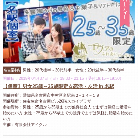
名古屋市内
男性：20代後半～30代前半 女性：20代後半～30代前半
開催日：2019年04月07日（日）19:30～21:15（受付19:15～19:30）
【個室】男女25歳～35歳限定☆恋活・友活 in 名駅
開催住所：愛知県名古屋市中村区名駅南２−１４−１９
開催場所：住友生命名古屋ビル26階スカイプラザ
参加資格：男性：25歳から35歳までの独身社会人でまずは気軽に婚活を
始めたい方 女性：25歳から35歳までの独身でまずは気軽に婚活を始めた
い方
主催：有限会社アイクル