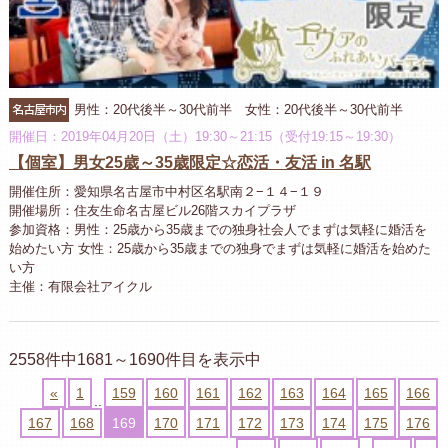
名古屋市内
男性：20代後半～30代前半 女性：20代後半～30代前半
開催日：2019年04月20日（土）19:30～21:15（受付19:15～19:30）
【個室】男女25歳～35歳限定☆恋活・友活 in 名駅
開催住所：愛知県名古屋市中村区名駅南２−１４−１９
開催場所：住友生命名古屋ビル26階スカイプラザ
参加資格：男性：25歳から35歳までの独身社会人でまずは気軽に婚活を
始めたい方 女性：25歳から35歳までの独身でまずは気軽に婚活を始めた
い方
主催：有限会社アイクル
2558件中1681～1690件目を表示中
«
1
159
160
161
162
163
164
165
166
..
167
168
169
170
171
172
173
174
175
176