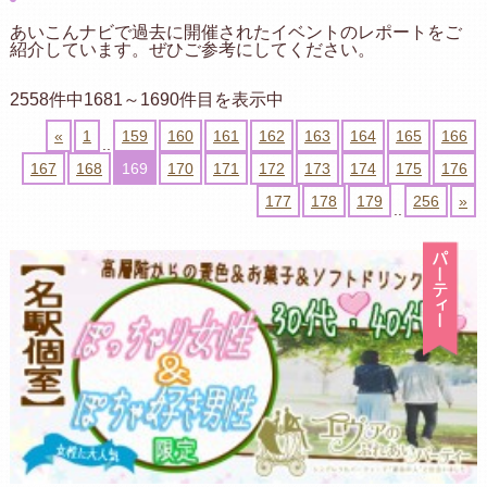
あいこんナビで過去に開催されたイベントのレポートをご
紹介しています。ぜひご参考にしてください。
2558件中1681～1690件目を表示中
«
1
159
160
161
162
163
164
165
166
..
167
168
169
170
171
172
173
174
175
176
177
178
179
256
»
..
パ