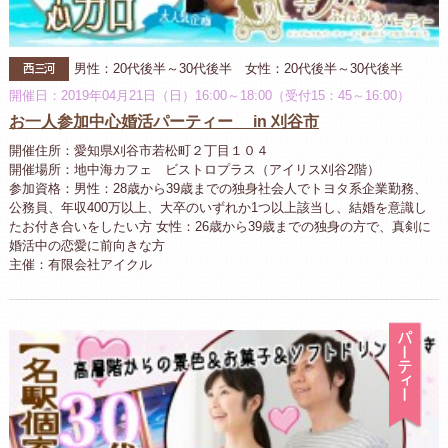
西三河
男性：20代後半～30代後半 女性：20代後半～30代後半
開催日：2019年04月21日（日）16:00～18:00（受付15：45～16:00）
お一人参加中心婚活パーティー in 刈谷市
開催住所：愛知県刈谷市若松町２丁目１０４
開催場所：地中海カフェ ビストロプラス（アイリス刈谷2階）
参加資格：男性：28歳から39歳までの独身社会人でトヨタ系企業勤務、
公務員、年収400万以上、大卒のいずれか1つ以上該当し、結婚を意識し
たお付き合いをしたい方 女性：26歳から39歳までの独身の方で、真剣に
婚活中の恋愛に前向きな方
主催：有限会社アイクル
パ