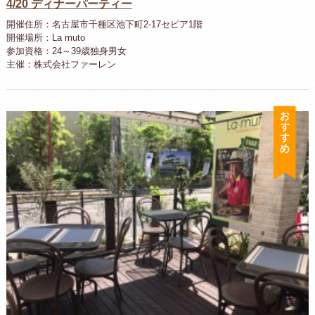
4/20 ディナーパーティー
開催住所：名古屋市千種区池下町2-17セピア1階
開催場所：La muto
参加資格：24～39歳独身男女
主催：株式会社ファーレン
お