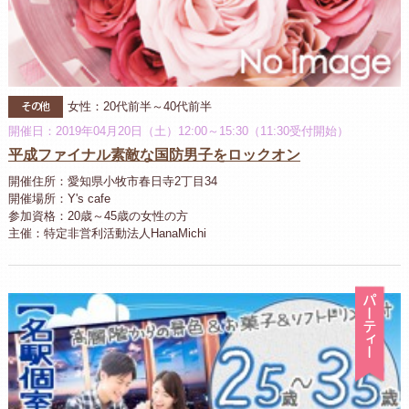
その他
女性：20代前半～40代前半
開催日：2019年04月20日（土）12:00～15:30（11:30受付開始）
平成ファイナル素敵な国防男子をロックオン
開催住所：愛知県小牧市春日寺2丁目34
開催場所：Y's cafe
参加資格：20歳～45歳の女性の方
主催：特定非営利活動法人HanaMichi
パ