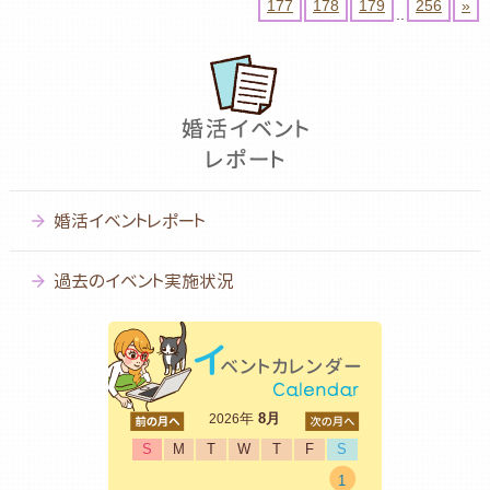
177
178
179
256
»
..
婚活イベントレポート
過去のイベント実施状況
<前
年
8月
次>
2026
S
M
T
W
T
F
S
1