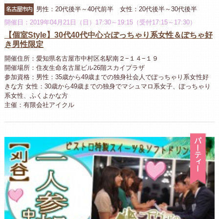
名古屋市内
男性：20代後半～40代前半 女性：20代後半～30代後半
開催日：2019年04月21日（日）17:30～19:15（受付17:15～17:30）
【個室Style】30代40代中心☆ぽっちゃり系女性＆ぽちゃ好
き男性限定
開催住所：愛知県名古屋市中村区名駅南２−１４−１９
開催場所：住友生命名古屋ビル26階スカイプラザ
参加資格：男性：35歳から49歳までの独身社会人でぽっちゃり系女性好
きな方 女性：30歳から49歳までの独身でマシュマロ系女子、ぽっちゃり
系女性、ふくよかな方
主催：有限会社アイクル
パ