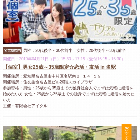
名古屋市内
男性：20代後半～30代前半 女性：20代後半～30代前半
開催日：2019年04月21日（日）15:30～17:15（受付15:15～15:30）
【個室】男女25歳～35歳限定☆恋活・友活 in 名駅
開催住所：愛知県名古屋市中村区名駅南２−１４−１９
開催場所：住友生命名古屋ビル26階スカイプラザ
参加資格：男性：25歳から35歳までの独身社会人でまずは気軽に婚活を
始めたい方 女性：25歳から35歳までの独身でまずは気軽に婚活を始めた
い方
主催：有限会社アイクル
お