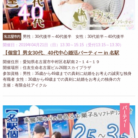
名古屋市内
男性：30代後半～40代後半 女性：30代前半～40代後半
開催日：2019年04月21日（日）13:30～15:15（受付13:15～13:30）
【個室】男女30代、40代中心婚活パーティー in 名駅
開催住所：愛知県名古屋市中村区名駅南２−１４−１９
開催場所：住友生命名古屋ビル26階スカイプラザ
参加資格：男性：35歳から49歳までの真剣に結婚をお考えの誠実な独身
有職者 女性：30歳から49歳までの真剣に結婚をお考えの独身の方
主催：有限会社アイクル
パ