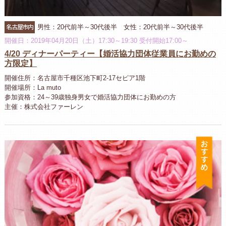
名古屋市内
男性：20代前半～30代後半 女性：20代前半～30代後半
開催日：2019年04月20日（土）17:30～19:30 受付開始17:00～
4/20 ディナーパーティー【婚活協力団体従業員にお勤めの
方限定】
開催住所：名古屋市千種区池下町2-17セピア1階
開催場所：La muto
参加資格：24～39歳独身男女で婚活協力団体にお勤めの方
主催：株式会社ファーレン
お