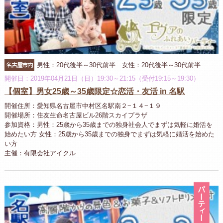
名古屋市内
男性：20代後半～30代前半 女性：20代後半～30代前半
開催日：2019年04月21日（日）19:30～21:15（受付19:15～19:30）
【個室】男女25歳～35歳限定☆恋活・友活 in 名駅
開催住所：愛知県名古屋市中村区名駅南２−１４−１９
開催場所：住友生命名古屋ビル26階スカイプラザ
参加資格：男性：25歳から35歳までの独身社会人でまずは気軽に婚活を
始めたい方 女性：25歳から35歳までの独身でまずは気軽に婚活を始めた
い方
主催：有限会社アイクル
パ