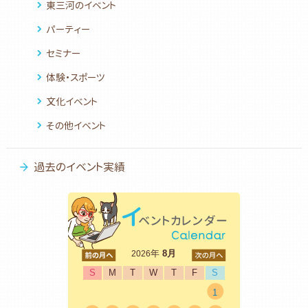
東三河のイベント
パーティー
セミナー
体験・スポーツ
文化イベント
その他イベント
過去のイベント実績
<前
年
8月
次>
2026
S
M
T
W
T
F
S
1