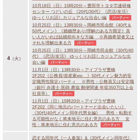
10月18日（日）15時20分～豊田市トヨタ労連研修
センター つどいの丘 《20代/30代》《恋活/友活》
ゆっくりお話しカジュアルな出会い編
パーティー
10月25日（日）13時30分～岡崎市民会館《40代＆
50代メイン》《婚姻歴あり/理解のある方限定》良
い人がいれば結婚前向きな方編 ※再婚希望者又は
それを理解出来る方
パーティー
10月25日（日）13時30分～岡崎市民会館《30代/40
代》《恋活/友活》 ゆっくりお話しカジュアルな出
4
（火）
会い編
パーティー
11月1日（日）13時30分～アイプラザ豊橋
2F202《公務員/資産家etc…》50代メイン魅力的安
定職男性限定パーティ ※男性：公務員又は安定職
（銀行.弁護士.医師.農協.郵便関連.年収350万以上会
社員等）
パーティー
11月1日（日）15時20分～アイプラザ豊橋
2F202《同じ地元のパートナーと出会いたい♪》
《30代/40代メイン同年代男女編》 男性：転勤す
る可能性がなく将来地元に住む意志のある方 女
性：将来地元に住む意志のある方
パーティー
恋する同年代《一人参加》&《30代メイン同年代》