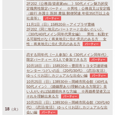
2F202《公務員/資産家etc…》50代メイン魅力的安
定職男性限定パーティ ※男性：公務員又は安定職
（銀行.弁護士.医師.農協.郵便関連.年収350万以上会
社員等）
パーティー
11月1日（日）15時20分～アイプラザ豊橋
2F202《同じ地元のパートナーと出会いたい♪》
《30代/40代メイン同年代男女編》 男性：転勤す
る可能性がなく将来地元に住む意志のある方 女
性：将来地元に住む意志のある方
パーティー
恋する同年代《一人参加》&《30代メイン同年代》
限定パーティー ※1人で参加できる方
パーティー
10月18日（日）15時20分～豊田市トヨタ労連研修
センター つどいの丘 《20代/30代》《恋活/友活》
ゆっくりお話しカジュアルな出会い編
パーティー
10月25日（日）13時30分～岡崎市民会館《40代＆
50代メイン》《婚姻歴あり/理解のある方限定》良
い人がいれば結婚前向きな方編 ※再婚希望者又は
それを理解出来る方
パーティー
10月25日（日）13時30分～岡崎市民会館《30代/40
代》《恋活/友活》 ゆっくりお話しカジュアルな出
18
（火）
会い編
パーティー