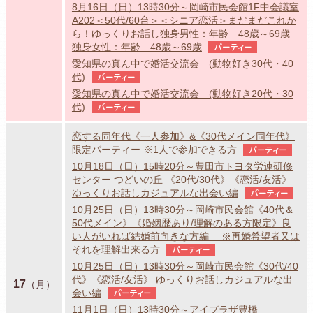
8月16日（日）13時30分～岡崎市民会館1F中会議室
A202＜50代/60台＞＜シニア恋活＞まだまだこれか
ら！ゆっくりお話し独身男性：年齢 48歳～69歳
独身女性：年齢 48歳～69歳
パーティー
愛知県の真ん中で婚活交流会 (動物好き30代・40
代)
パーティー
愛知県の真ん中で婚活交流会 (動物好き20代・30
代)
パーティー
恋する同年代《一人参加》&《30代メイン同年代》
限定パーティー ※1人で参加できる方
パーティー
10月18日（日）15時20分～豊田市トヨタ労連研修
センター つどいの丘 《20代/30代》《恋活/友活》
ゆっくりお話しカジュアルな出会い編
パーティー
10月25日（日）13時30分～岡崎市民会館《40代＆
50代メイン》《婚姻歴あり/理解のある方限定》良
い人がいれば結婚前向きな方編 ※再婚希望者又は
それを理解出来る方
パーティー
10月25日（日）13時30分～岡崎市民会館《30代/40
代》《恋活/友活》 ゆっくりお話しカジュアルな出
17
（月）
会い編
パーティー
11月1日（日）13時30分～アイプラザ豊橋