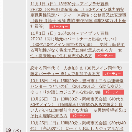
11月1日（日）13時30分～アイプラザ豊橋
2F202《公務員/資産家etc…》50代メイン魅力的安
定職男性限定パーティ ※男性：公務員又は安定職
（銀行.弁護士.医師.農協.郵便関連.年収350万以上会
社員等）
パーティー
11月1日（日）15時20分～アイプラザ豊橋
2F202《同じ地元のパートナーと出会いたい♪》
《30代/40代メイン同年代男女編》 男性：転勤す
る可能性がなく将来地元に住む意志のある方 女
性：将来地元に住む意志のある方
パーティー
恋する同年代《一人参加》&《30代メイン同年代》
限定パーティー ※1人で参加できる方
パーティー
10月18日（日）15時20分～豊田市トヨタ労連研修
センター つどいの丘 《20代/30代》《恋活/友活》
ゆっくりお話しカジュアルな出会い編
パーティー
10月25日（日）13時30分～岡崎市民会館《40代＆
50代メイン》《婚姻歴あり/理解のある方限定》良
い人がいれば結婚前向きな方編 ※再婚希望者又は
それを理解出来る方
パーティー
10月25日（日）13時30分～岡崎市民会館《30代/40
代》《恋活/友活》 ゆっくりお話しカジュアルな出
19
（水）