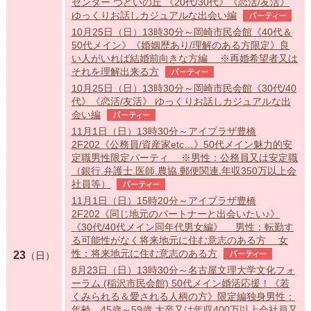
センター つどいの丘 《20代/30代》《恋活/友活》
ゆっくりお話しカジュアルな出会い編
パーティー
10月25日（日）13時30分～岡崎市民会館《40代＆
50代メイン》《婚姻歴あり/理解のある方限定》良
い人がいれば結婚前向きな方編 ※再婚希望者又は
それを理解出来る方
パーティー
10月25日（日）13時30分～岡崎市民会館《30代/40
代》《恋活/友活》 ゆっくりお話しカジュアルな出
会い編
パーティー
11月1日（日）13時30分～アイプラザ豊橋
2F202《公務員/資産家etc…》50代メイン魅力的安
定職男性限定パーティ ※男性：公務員又は安定職
（銀行.弁護士.医師.農協.郵便関連.年収350万以上会
社員等）
パーティー
11月1日（日）15時20分～アイプラザ豊橋
2F202《同じ地元のパートナーと出会いたい♪》
《30代/40代メイン同年代男女編》 男性：転勤す
る可能性がなく将来地元に住む意志のある方 女
性：将来地元に住む意志のある方
パーティー
23
（日）
8月23日（日）13時30分～名古屋文理大学文化フォ
ーラム (稲沢市民会館) 50代メイン婚活応援！《若
くみられる＆愛される人柄の方》限定編独身男性：
年齢 45歳～59歳 大卒又は年収400万以上会社員又