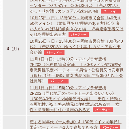
センター つどいの丘 《20代/30代》《恋活/友活》
ゆっくりお話しカジュアルな出会い編
パーティー
10月25日（日）13時30分～岡崎市民会館《40代＆
50代メイン》《婚姻歴あり/理解のある方限定》良
い人がいれば結婚前向きな方編 ※再婚希望者又は
それを理解出来る方
パーティー
10月25日（日）13時30分～岡崎市民会館《30代/40
代》《恋活/友活》 ゆっくりお話しカジュアルな出
3
（月）
会い編
パーティー
11月1日（日）13時30分～アイプラザ豊橋
2F202《公務員/資産家etc…》50代メイン魅力的安
定職男性限定パーティ ※男性：公務員又は安定職
（銀行.弁護士.医師.農協.郵便関連.年収350万以上会
社員等）
パーティー
11月1日（日）15時20分～アイプラザ豊橋
2F202《同じ地元のパートナーと出会いたい♪》
《30代/40代メイン同年代男女編》 男性：転勤す
る可能性がなく将来地元に住む意志のある方 女
性：将来地元に住む意志のある方
パーティー
恋する同年代《一人参加》&《30代メイン同年代》
限定パーティー ※1人で参加できる方
パーティー