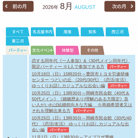
8月
2026年
AUGUST
すべて
名古屋市内
尾張
知多
西三河
東三河
パーティー
文化イベント
体験型
その他
恋する同年代《一人参加》&《30代メイン同年代》
限定パーティー ※1人で参加できる方
パーティー
10月18日（日）15時20分～豊田市トヨタ労連研修
センター つどいの丘 《20代/30代》《恋活/友活》
ゆっくりお話しカジュアルな出会い編
パーティー
10月25日（日）13時30分～岡崎市民会館《40代＆
50代メイン》《婚姻歴あり/理解のある方限定》良
い人がいれば結婚前向きな方編 ※再婚希望者又は
それを理解出来る方
パーティー
10月25日（日）13時30分～岡崎市民会館《30代/40
代》《恋活/友活》 ゆっくりお話しカジュアルな出
会い編
パーティー
11月1日（日）13時30分～アイプラザ豊橋