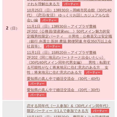
それを理解出来る方
パーティー
10月25日（日）13時30分～岡崎市民会館《30代/40
代》《恋活/友活》 ゆっくりお話しカジュアルな出
会い編
パーティー
11月1日（日）13時30分～アイプラザ豊橋
2
（日）
2F202《公務員/資産家etc…》50代メイン魅力的安
定職男性限定パーティ ※男性：公務員又は安定職
（銀行.弁護士.医師.農協.郵便関連.年収350万以上会
社員等）
パーティー
11月1日（日）15時20分～アイプラザ豊橋
2F202《同じ地元のパートナーと出会いたい♪》
《30代/40代メイン同年代男女編》 男性：転勤す
る可能性がなく将来地元に住む意志のある方 女
性：将来地元に住む意志のある方
パーティー
愛知県の真ん中で婚活交流会 (30代・40代)
パーティー
愛知県の真ん中で婚活交流会 (20代・30代)
パーティー
恋する同年代《一人参加》&《30代メイン同年代》
限定パーティー ※1人で参加できる方
パーティー
10月18日（日）15時20分～豊田市トヨタ労連研修