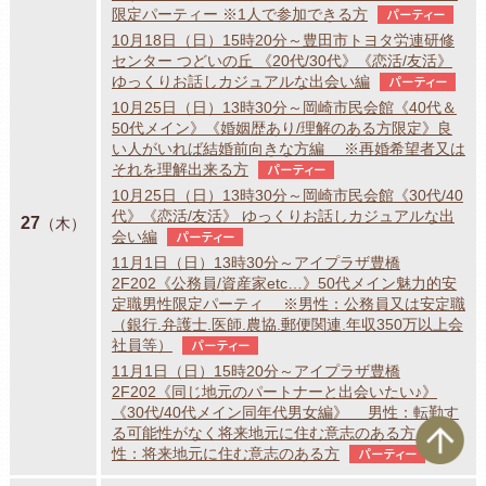
限定パーティー ※1人で参加できる方
パーティー
10月18日（日）15時20分～豊田市トヨタ労連研修
センター つどいの丘 《20代/30代》《恋活/友活》
ゆっくりお話しカジュアルな出会い編
パーティー
10月25日（日）13時30分～岡崎市民会館《40代＆
50代メイン》《婚姻歴あり/理解のある方限定》良
い人がいれば結婚前向きな方編 ※再婚希望者又は
それを理解出来る方
パーティー
10月25日（日）13時30分～岡崎市民会館《30代/40
代》《恋活/友活》 ゆっくりお話しカジュアルな出
27
（木）
会い編
パーティー
11月1日（日）13時30分～アイプラザ豊橋
2F202《公務員/資産家etc…》50代メイン魅力的安
定職男性限定パーティ ※男性：公務員又は安定職
（銀行.弁護士.医師.農協.郵便関連.年収350万以上会
社員等）
パーティー
11月1日（日）15時20分～アイプラザ豊橋
2F202《同じ地元のパートナーと出会いたい♪》
《30代/40代メイン同年代男女編》 男性：転勤す
ペ
る可能性がなく将来地元に住む意志のある方 女
性：将来地元に住む意志のある方
パーティー