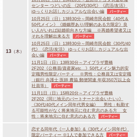
センター つどいの丘 《20代/30代》《恋活/友活》
ゆっくりお話しカジュアルな出会い編
パーティー
10月25日（日）13時30分～岡崎市民会館《40代＆
50代メイン》《婚姻歴あり/理解のある方限定》良
い人がいれば結婚前向きな方編 ※再婚希望者又は
それを理解出来る方
パーティー
10月25日（日）13時30分～岡崎市民会館《30代/40
代》《恋活/友活》 ゆっくりお話しカジュアルな出
13
（木）
会い編
パーティー
11月1日（日）13時30分～アイプラザ豊橋
2F202《公務員/資産家etc…》50代メイン魅力的安
定職男性限定パーティ ※男性：公務員又は安定職
（銀行.弁護士.医師.農協.郵便関連.年収350万以上会
社員等）
パーティー
11月1日（日）15時20分～アイプラザ豊橋
2F202《同じ地元のパートナーと出会いたい♪》
《30代/40代メイン同年代男女編》 男性：転勤す
る可能性がなく将来地元に住む意志のある方 女
性：将来地元に住む意志のある方
パーティー
恋する同年代《一人参加》&《30代メイン同年代》
限定パーティー ※1人で参加できる方
パーティー