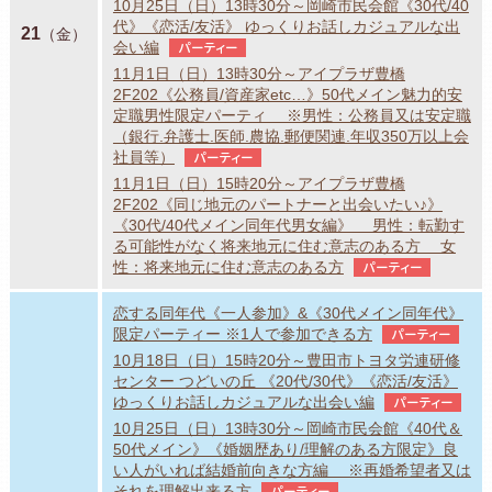
10月25日（日）13時30分～岡崎市民会館《30代/40
代》《恋活/友活》 ゆっくりお話しカジュアルな出
21
（金）
会い編
パーティー
11月1日（日）13時30分～アイプラザ豊橋
2F202《公務員/資産家etc…》50代メイン魅力的安
定職男性限定パーティ ※男性：公務員又は安定職
（銀行.弁護士.医師.農協.郵便関連.年収350万以上会
社員等）
パーティー
11月1日（日）15時20分～アイプラザ豊橋
2F202《同じ地元のパートナーと出会いたい♪》
《30代/40代メイン同年代男女編》 男性：転勤す
る可能性がなく将来地元に住む意志のある方 女
性：将来地元に住む意志のある方
パーティー
恋する同年代《一人参加》&《30代メイン同年代》
限定パーティー ※1人で参加できる方
パーティー
10月18日（日）15時20分～豊田市トヨタ労連研修
センター つどいの丘 《20代/30代》《恋活/友活》
ゆっくりお話しカジュアルな出会い編
パーティー
10月25日（日）13時30分～岡崎市民会館《40代＆
50代メイン》《婚姻歴あり/理解のある方限定》良
い人がいれば結婚前向きな方編 ※再婚希望者又は
それを理解出来る方
パーティー