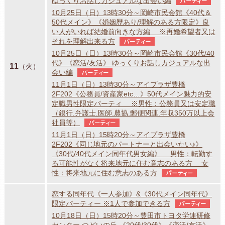
ゆっくりお話しカジュアルな出会い編
パーティー
10月25日（日）13時30分～岡崎市民会館《40代＆
50代メイン》《婚姻歴あり/理解のある方限定》良
い人がいれば結婚前向きな方編 ※再婚希望者又は
それを理解出来る方
パーティー
10月25日（日）13時30分～岡崎市民会館《30代/40
代》《恋活/友活》 ゆっくりお話しカジュアルな出
11
（火）
会い編
パーティー
11月1日（日）13時30分～アイプラザ豊橋
2F202《公務員/資産家etc…》50代メイン魅力的安
定職男性限定パーティ ※男性：公務員又は安定職
（銀行.弁護士.医師.農協.郵便関連.年収350万以上会
社員等）
パーティー
11月1日（日）15時20分～アイプラザ豊橋
2F202《同じ地元のパートナーと出会いたい♪》
《30代/40代メイン同年代男女編》 男性：転勤す
る可能性がなく将来地元に住む意志のある方 女
性：将来地元に住む意志のある方
パーティー
恋する同年代《一人参加》&《30代メイン同年代》
限定パーティー ※1人で参加できる方
パーティー
10月18日（日）15時20分～豊田市トヨタ労連研修
センター つどいの丘 《20代/30代》《恋活/友活》