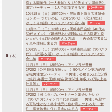
恋する同年代《一人参加》&《30代メイン同年代》
限定パーティー ※1人で参加できる方
パーティー
10月18日（日）15時20分～豊田市トヨタ労連研修
センター つどいの丘 《20代/30代》《恋活/友活》
ゆっくりお話しカジュアルな出会い編
パーティー
10月25日（日）13時30分～岡崎市民会館《40代＆
50代メイン》《婚姻歴あり/理解のある方限定》良
い人がいれば結婚前向きな方編 ※再婚希望者又は
それを理解出来る方
パーティー
10月25日（日）13時30分～岡崎市民会館《30代/40
代》《恋活/友活》 ゆっくりお話しカジュアルな出
6
（木）
会い編
パーティー
11月1日（日）13時30分～アイプラザ豊橋
2F202《公務員/資産家etc…》50代メイン魅力的安
定職男性限定パーティ ※男性：公務員又は安定職
（銀行.弁護士.医師.農協.郵便関連.年収350万以上会
社員等）
パーティー
11月1日（日）15時20分～アイプラザ豊橋
2F202《同じ地元のパートナーと出会いたい♪》
《30代/40代メイン同年代男女編》 男性：転勤す
る可能性がなく将来地元に住む意志のある方 女
性：将来地元に住む意志のある方
パーティー