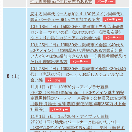
性：将来地元に住む意志のある方
パーティー
恋する同年代《一人参加》&《30代メイン同年代》
限定パーティー ※1人で参加できる方
パーティー
10月18日（日）15時20分～豊田市トヨタ労連研修
センター つどいの丘 《20代/30代》《恋活/友活》
ゆっくりお話しカジュアルな出会い編
パーティー
10月25日（日）13時30分～岡崎市民会館《40代＆
50代メイン》《婚姻歴あり/理解のある方限定》良
い人がいれば結婚前向きな方編 ※再婚希望者又は
それを理解出来る方
パーティー
10月25日（日）13時30分～岡崎市民会館《30代/40
代》《恋活/友活》 ゆっくりお話しカジュアルな出
8
（土）
会い編
パーティー
11月1日（日）13時30分～アイプラザ豊橋
2F202《公務員/資産家etc…》50代メイン魅力的安
定職男性限定パーティ ※男性：公務員又は安定職
（銀行.弁護士.医師.農協.郵便関連.年収350万以上会
社員等）
パーティー
11月1日（日）15時20分～アイプラザ豊橋
2F202《同じ地元のパートナーと出会いたい♪》
《30代/40代メイン同年代男女編》 男性：転勤す