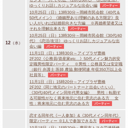
ゆっくりお話しカジュアルな出会い編
パーティー
10月25日（日）13時30分～岡崎市民会館《40代＆
50代メイン》《婚姻歴あり/理解のある方限定》良
い人がいれば結婚前向きな方編 ※再婚希望者又は
それを理解出来る方
パーティー
10月25日（日）13時30分～岡崎市民会館《30代/40
代》《恋活/友活》 ゆっくりお話しカジュアルな出
12
（水）
会い編
パーティー
11月1日（日）13時30分～アイプラザ豊橋
2F202《公務員/資産家etc…》50代メイン魅力的安
定職男性限定パーティ ※男性：公務員又は安定職
（銀行.弁護士.医師.農協.郵便関連.年収350万以上会
社員等）
パーティー
11月1日（日）15時20分～アイプラザ豊橋
2F202《同じ地元のパートナーと出会いたい♪》
《30代/40代メイン同年代男女編》 男性：転勤す
る可能性がなく将来地元に住む意志のある方 女
性：将来地元に住む意志のある方
パーティー
恋する同年代《一人参加》&《30代メイン同年代》
限定パーティー ※1人で参加できる方
パーティー
10月18日（日）15時20分～豊田市トヨタ労連研修