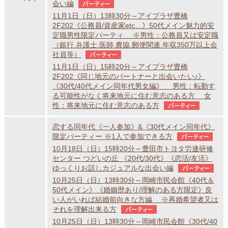
会い編
パーティー
11月1日（日）13時30分～アイプラザ豊橋
2F202《公務員/資産家etc…》50代メイン魅力的安
定職男性限定パーティ ※男性：公務員又は安定職
（銀行.弁護士.医師.農協.郵便関連.年収350万以上会
社員等）
パーティー
11月1日（日）15時20分～アイプラザ豊橋
2F202《同じ地元のパートナーと出会いたい♪》
《30代/40代メイン同年代男女編》 男性：転勤す
る可能性がなく将来地元に住む意志のある方 女
性：将来地元に住む意志のある方
パーティー
恋する同年代《一人参加》&《30代メイン同年代》
限定パーティー ※1人で参加できる方
パーティー
10月18日（日）15時20分～豊田市トヨタ労連研修
センター つどいの丘 《20代/30代》《恋活/友活》
ゆっくりお話しカジュアルな出会い編
パーティー
10月25日（日）13時30分～岡崎市民会館《40代＆
50代メイン》《婚姻歴あり/理解のある方限定》良
い人がいれば結婚前向きな方編 ※再婚希望者又は
それを理解出来る方
パーティー
10月25日（日）13時30分～岡崎市民会館《30代/40