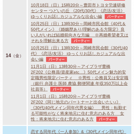
10月18日（日）15時20分～豊田市トヨタ労連研修
センター つどいの丘 《20代/30代》《恋活/友活》
ゆっくりお話しカジュアルな出会い編
パーティー
10月25日（日）13時30分～岡崎市民会館《40代＆
50代メイン》《婚姻歴あり/理解のある方限定》良
い人がいれば結婚前向きな方編 ※再婚希望者又は
それを理解出来る方
パーティー
10月25日（日）13時30分～岡崎市民会館《30代/40
代》《恋活/友活》 ゆっくりお話しカジュアルな出
14
（金）
会い編
パーティー
11月1日（日）13時30分～アイプラザ豊橋
2F202《公務員/資産家etc…》50代メイン魅力的安
定職男性限定パーティ ※男性：公務員又は安定職
（銀行.弁護士.医師.農協.郵便関連.年収350万以上会
社員等）
パーティー
11月1日（日）15時20分～アイプラザ豊橋
2F202《同じ地元のパートナーと出会いたい♪》
《30代/40代メイン同年代男女編》 男性：転勤す
る可能性がなく将来地元に住む意志のある方 女
性：将来地元に住む意志のある方
パーティー
恋する同年代《一人参加》&《30代メイン同年代》