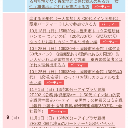
る可能性がなく将来地元に住む意志のある方 女
性：将来地元に住む意志のある方
パーティー
恋する同年代《一人参加》&《30代メイン同年代》
限定パーティー ※1人で参加できる方
パーティー
10月18日（日）15時20分～豊田市トヨタ労連研修
センター つどいの丘 《20代/30代》《恋活/友活》
ゆっくりお話しカジュアルな出会い編
パーティー
10月25日（日）13時30分～岡崎市民会館《40代＆
50代メイン》《婚姻歴あり/理解のある方限定》良
い人がいれば結婚前向きな方編 ※再婚希望者又は
それを理解出来る方
パーティー
10月25日（日）13時30分～岡崎市民会館《30代/40
代》《恋活/友活》 ゆっくりお話しカジュアルな出
会い編
パーティー
11月1日（日）13時30分～アイプラザ豊橋
2F202《公務員/資産家etc…》50代メイン魅力的安
定職男性限定パーティ ※男性：公務員又は安定職
（銀行.弁護士.医師.農協.郵便関連.年収350万以上会
社員等）
パーティー
9
（日）
11月1日（日）15時20分～アイプラザ豊橋
2F202《同じ地元のパートナーと出会いたい♪》