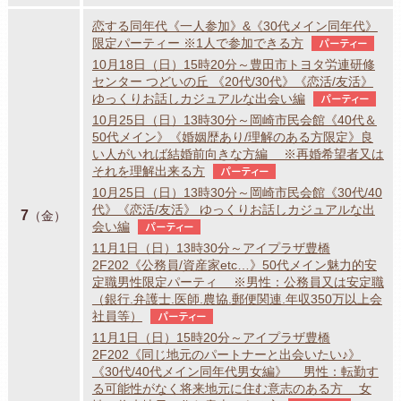
恋する同年代《一人参加》&《30代メイン同年代》
限定パーティー ※1人で参加できる方
パーティー
10月18日（日）15時20分～豊田市トヨタ労連研修
センター つどいの丘 《20代/30代》《恋活/友活》
ゆっくりお話しカジュアルな出会い編
パーティー
10月25日（日）13時30分～岡崎市民会館《40代＆
50代メイン》《婚姻歴あり/理解のある方限定》良
い人がいれば結婚前向きな方編 ※再婚希望者又は
それを理解出来る方
パーティー
10月25日（日）13時30分～岡崎市民会館《30代/40
代》《恋活/友活》 ゆっくりお話しカジュアルな出
7
（金）
会い編
パーティー
11月1日（日）13時30分～アイプラザ豊橋
2F202《公務員/資産家etc…》50代メイン魅力的安
定職男性限定パーティ ※男性：公務員又は安定職
（銀行.弁護士.医師.農協.郵便関連.年収350万以上会
社員等）
パーティー
11月1日（日）15時20分～アイプラザ豊橋
2F202《同じ地元のパートナーと出会いたい♪》
《30代/40代メイン同年代男女編》 男性：転勤す
る可能性がなく将来地元に住む意志のある方 女