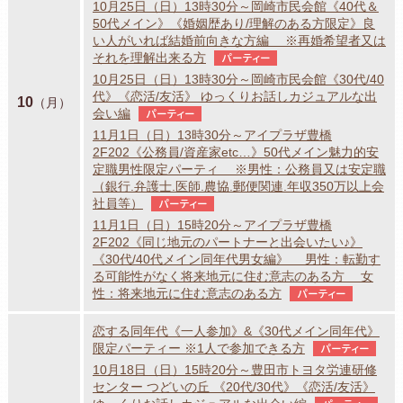
10月25日（日）13時30分～岡崎市民会館《40代＆
50代メイン》《婚姻歴あり/理解のある方限定》良
い人がいれば結婚前向きな方編 ※再婚希望者又は
それを理解出来る方
パーティー
10月25日（日）13時30分～岡崎市民会館《30代/40
代》《恋活/友活》 ゆっくりお話しカジュアルな出
10
（月）
会い編
パーティー
11月1日（日）13時30分～アイプラザ豊橋
2F202《公務員/資産家etc…》50代メイン魅力的安
定職男性限定パーティ ※男性：公務員又は安定職
（銀行.弁護士.医師.農協.郵便関連.年収350万以上会
社員等）
パーティー
11月1日（日）15時20分～アイプラザ豊橋
2F202《同じ地元のパートナーと出会いたい♪》
《30代/40代メイン同年代男女編》 男性：転勤す
る可能性がなく将来地元に住む意志のある方 女
性：将来地元に住む意志のある方
パーティー
恋する同年代《一人参加》&《30代メイン同年代》
限定パーティー ※1人で参加できる方
パーティー
10月18日（日）15時20分～豊田市トヨタ労連研修
センター つどいの丘 《20代/30代》《恋活/友活》