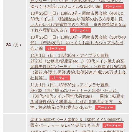
センター つどいの丘 《20代/30代》《恋活/友活》
ゆっくりお話しカジュアルな出会い編
パーティー
10月25日（日）13時30分～岡崎市民会館《40代＆
50代メイン》《婚姻歴あり/理解のある方限定》良
い人がいれば結婚前向きな方編 ※再婚希望者又は
それを理解出来る方
パーティー
10月25日（日）13時30分～岡崎市民会館《30代/40
代》《恋活/友活》 ゆっくりお話しカジュアルな出
24
（月）
会い編
パーティー
11月1日（日）13時30分～アイプラザ豊橋
2F202《公務員/資産家etc…》50代メイン魅力的安
定職男性限定パーティ ※男性：公務員又は安定職
（銀行.弁護士.医師.農協.郵便関連.年収350万以上会
社員等）
パーティー
11月1日（日）15時20分～アイプラザ豊橋
2F202《同じ地元のパートナーと出会いたい♪》
《30代/40代メイン同年代男女編》 男性：転勤す
る可能性がなく将来地元に住む意志のある方 女
性：将来地元に住む意志のある方
パーティー
恋する同年代《一人参加》&《30代メイン同年代》
限定パーティー ※1人で参加できる方
パーティー