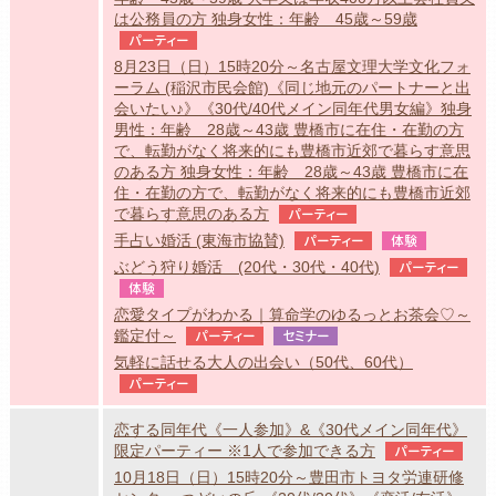
は公務員の方 独身女性：年齢 45歳～59歳
パーティー
8月23日（日）15時20分～名古屋文理大学文化フォ
ーラム (稲沢市民会館)《同じ地元のパートナーと出
会いたい♪》《30代/40代メイン同年代男女編》独身
男性：年齢 28歳～43歳 豊橋市に在住・在勤の方
で、転勤がなく将来的にも豊橋市近郊で暮らす意思
のある方 独身女性：年齢 28歳～43歳 豊橋市に在
住・在勤の方で、転勤がなく将来的にも豊橋市近郊
で暮らす意思のある方
パーティー
手占い婚活 (東海市協賛)
パーティー
体験
ぶどう狩り婚活 (20代・30代・40代)
パーティー
体験
恋愛タイプがわかる｜算命学のゆるっとお茶会♡～
鑑定付～
パーティー
セミナー
気軽に話せる大人の出会い（50代、60代）
パーティー
恋する同年代《一人参加》&《30代メイン同年代》
限定パーティー ※1人で参加できる方
パーティー
10月18日（日）15時20分～豊田市トヨタ労連研修