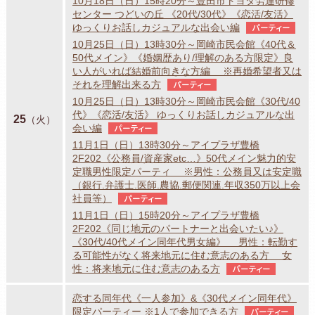
10月18日（日）15時20分～豊田市トヨタ労連研修
センター つどいの丘 《20代/30代》《恋活/友活》
ゆっくりお話しカジュアルな出会い編
パーティー
10月25日（日）13時30分～岡崎市民会館《40代＆
50代メイン》《婚姻歴あり/理解のある方限定》良
い人がいれば結婚前向きな方編 ※再婚希望者又は
それを理解出来る方
パーティー
10月25日（日）13時30分～岡崎市民会館《30代/40
代》《恋活/友活》 ゆっくりお話しカジュアルな出
25
（火）
会い編
パーティー
11月1日（日）13時30分～アイプラザ豊橋
2F202《公務員/資産家etc…》50代メイン魅力的安
定職男性限定パーティ ※男性：公務員又は安定職
（銀行.弁護士.医師.農協.郵便関連.年収350万以上会
社員等）
パーティー
11月1日（日）15時20分～アイプラザ豊橋
2F202《同じ地元のパートナーと出会いたい♪》
《30代/40代メイン同年代男女編》 男性：転勤す
る可能性がなく将来地元に住む意志のある方 女
性：将来地元に住む意志のある方
パーティー
恋する同年代《一人参加》&《30代メイン同年代》
限定パーティー ※1人で参加できる方
パーティー