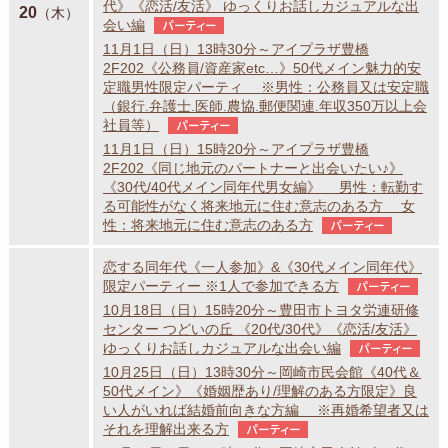
代》《恋活/友活》 ゆっくりお話しカジュアルな出
20
（木）
会い編
パーティー
11月1日（日）13時30分～アイプラザ豊橋
2F202《公務員/資産家etc…》50代メイン魅力的安
定職男性限定パーティ ※男性：公務員又は安定職
（銀行.弁護士.医師.農協.郵便関連.年収350万以上会
社員等）
パーティー
11月1日（日）15時20分～アイプラザ豊橋
2F202《同じ地元のパートナーと出会いたい♪》
《30代/40代メイン同年代男女編》 男性：転勤す
る可能性がなく将来地元に住む意志のある方 女
性：将来地元に住む意志のある方
パーティー
恋する同年代《一人参加》&《30代メイン同年代》
限定パーティー ※1人で参加できる方
パーティー
10月18日（日）15時20分～豊田市トヨタ労連研修
センター つどいの丘 《20代/30代》《恋活/友活》
ゆっくりお話しカジュアルな出会い編
パーティー
10月25日（日）13時30分～岡崎市民会館《40代＆
50代メイン》《婚姻歴あり/理解のある方限定》良
い人がいれば結婚前向きな方編 ※再婚希望者又は
それを理解出来る方
パーティー