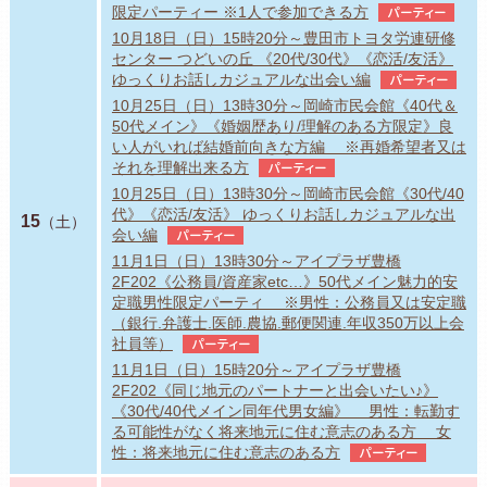
限定パーティー ※1人で参加できる方
パーティー
10月18日（日）15時20分～豊田市トヨタ労連研修
センター つどいの丘 《20代/30代》《恋活/友活》
ゆっくりお話しカジュアルな出会い編
パーティー
10月25日（日）13時30分～岡崎市民会館《40代＆
50代メイン》《婚姻歴あり/理解のある方限定》良
い人がいれば結婚前向きな方編 ※再婚希望者又は
それを理解出来る方
パーティー
10月25日（日）13時30分～岡崎市民会館《30代/40
代》《恋活/友活》 ゆっくりお話しカジュアルな出
15
（土）
会い編
パーティー
11月1日（日）13時30分～アイプラザ豊橋
2F202《公務員/資産家etc…》50代メイン魅力的安
定職男性限定パーティ ※男性：公務員又は安定職
（銀行.弁護士.医師.農協.郵便関連.年収350万以上会
社員等）
パーティー
11月1日（日）15時20分～アイプラザ豊橋
2F202《同じ地元のパートナーと出会いたい♪》
《30代/40代メイン同年代男女編》 男性：転勤す
る可能性がなく将来地元に住む意志のある方 女
性：将来地元に住む意志のある方
パーティー