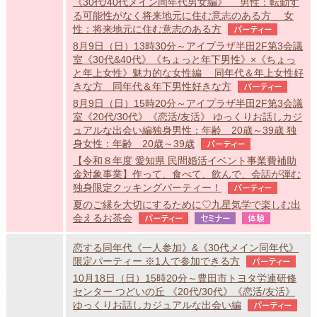
《30代/40代メイン同年代男女編》 男性：転勤す
る可能性がなく将来地元に住む意志のある方 女
性：将来地元に住む意志のある方
パーティー
8月9日（日）13時30分～アイプラザ半田2F第3会議
室《30代&40代》《ちょっと年下男性》×《ちょっ
と年上女性》魅力的な女性編 同年代＆年上女性好
きな方 同年代＆年下男性好きな方
パーティー
8月9日（日）15時20分～アイプラザ半田2F第3会議
室《20代/30代》《恋活/友活》 ゆっくりお話しカジ
ュアルな出会い編独身男性：年齢 20歳～39歳 独
身女性：年齢 20歳～39歳
パーティー
【令和８年度 愛知県 民間婚活イベント事業費補助
金対象事業】作って、食べて、飲んで、会話が弾む
独身限定クッキングパーティー！
パーティー
夏のご縁を大切にするために♡九星気学で楽しむ出
会えるお茶会
パーティー
セミナー
体験
恋する同年代《一人参加》&《30代メイン同年代》
限定パーティー ※1人で参加できる方
パーティー
10月18日（日）15時20分～豊田市トヨタ労連研修
センター つどいの丘 《20代/30代》《恋活/友活》
ゆっくりお話しカジュアルな出会い編
パーティー