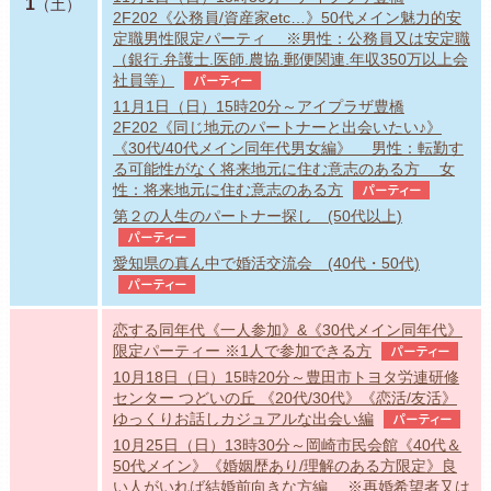
1
（土）
2F202《公務員/資産家etc…》50代メイン魅力的安
定職男性限定パーティ ※男性：公務員又は安定職
（銀行.弁護士.医師.農協.郵便関連.年収350万以上会
社員等）
パーティー
11月1日（日）15時20分～アイプラザ豊橋
2F202《同じ地元のパートナーと出会いたい♪》
《30代/40代メイン同年代男女編》 男性：転勤す
る可能性がなく将来地元に住む意志のある方 女
性：将来地元に住む意志のある方
パーティー
第２の人生のパートナー探し (50代以上)
パーティー
愛知県の真ん中で婚活交流会 (40代・50代)
パーティー
恋する同年代《一人参加》&《30代メイン同年代》
限定パーティー ※1人で参加できる方
パーティー
10月18日（日）15時20分～豊田市トヨタ労連研修
センター つどいの丘 《20代/30代》《恋活/友活》
ゆっくりお話しカジュアルな出会い編
パーティー
10月25日（日）13時30分～岡崎市民会館《40代＆
50代メイン》《婚姻歴あり/理解のある方限定》良
い人がいれば結婚前向きな方編 ※再婚希望者又は