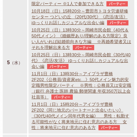
限定パーティー ※1人で参加できる方
パーティー
10月18日（日）15時20分～豊田市トヨタ労連研修
センター つどいの丘 《20代/30代》《恋活/友活》
ゆっくりお話しカジュアルな出会い編
パーティー
10月25日（日）13時30分～岡崎市民会館《40代＆
50代メイン》《婚姻歴あり/理解のある方限定》良
い人がいれば結婚前向きな方編 ※再婚希望者又は
それを理解出来る方
パーティー
10月25日（日）13時30分～岡崎市民会館《30代/40
代》《恋活/友活》 ゆっくりお話しカジュアルな出
5
（水）
会い編
パーティー
11月1日（日）13時30分～アイプラザ豊橋
2F202《公務員/資産家etc…》50代メイン魅力的安
定職男性限定パーティ ※男性：公務員又は安定職
（銀行.弁護士.医師.農協.郵便関連.年収350万以上会
社員等）
パーティー
11月1日（日）15時20分～アイプラザ豊橋
2F202《同じ地元のパートナーと出会いたい♪》
《30代/40代メイン同年代男女編》 男性：転勤す
る可能性がなく将来地元に住む意志のある方 女
性：将来地元に住む意志のある方
パーティー