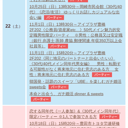
10月25日（日）13時30分～岡崎市民会館《30代/40
代》《恋活/友活》 ゆっくりお話しカジュアルな出
会い編
パーティー
11月1日（日）13時30分～アイプラザ豊橋
22
（土）
2F202《公務員/資産家etc…》50代メイン魅力的安
定職男性限定パーティ ※男性：公務員又は安定職
（銀行.弁護士.医師.農協.郵便関連.年収350万以上会
社員等）
パーティー
11月1日（日）15時20分～アイプラザ豊橋
2F202《同じ地元のパートナーと出会いたい♪》
《30代/40代メイン同年代男女編》 男性：転勤す
る可能性がなく将来地元に住む意志のある方 女
性：将来地元に住む意志のある方
パーティー
韓国発・話題のスイーツ「UBE」を楽しむガチ婚活
sweets会
パーティー
本命と出会う、ガチ婚活 dinner & sweets
パーティー
恋する同年代《一人参加》&《30代メイン同年代》
限定パーティー ※1人で参加できる方
パーティー
10月18日（日）15時20分～豊田市トヨタ労連研修