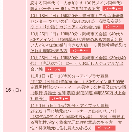
恋する同年代《一人参加》&《30代メイン同年代》
限定パーティー ※1人で参加できる方
パーティー
10月18日（日）15時20分～豊田市トヨタ労連研修
センター つどいの丘 《20代/30代》《恋活/友活》
ゆっくりお話しカジュアルな出会い編
パーティー
10月25日（日）13時30分～岡崎市民会館《40代＆
50代メイン》《婚姻歴あり/理解のある方限定》良
い人がいれば結婚前向きな方編 ※再婚希望者又は
それを理解出来る方
パーティー
10月25日（日）13時30分～岡崎市民会館《30代/40
代》《恋活/友活》 ゆっくりお話しカジュアルな出
会い編
パーティー
11月1日（日）13時30分～アイプラザ豊橋
2F202《公務員/資産家etc…》50代メイン魅力的安
定職男性限定パーティ ※男性：公務員又は安定職
16
（日）
（銀行.弁護士.医師.農協.郵便関連.年収350万以上会
社員等）
パーティー
11月1日（日）15時20分～アイプラザ豊橋
2F202《同じ地元のパートナーと出会いたい♪》
《30代/40代メイン同年代男女編》 男性：転勤す
る可能性がなく将来地元に住む意志のある方 女
性：将来地元に住む意志のある方
パーティー