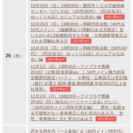
10月18日（日）15時20分～豊田市トヨタ労連研修
センター つどいの丘 《20代/30代》《恋活/友活》
ゆっくりお話しカジュアルな出会い編
パーティー
10月25日（日）13時30分～岡崎市民会館《40代＆
50代メイン》《婚姻歴あり/理解のある方限定》良
い人がいれば結婚前向きな方編 ※再婚希望者又は
それを理解出来る方
パーティー
10月25日（日）13時30分～岡崎市民会館《30代/40
代》《恋活/友活》 ゆっくりお話しカジュアルな出
26
（水）
会い編
パーティー
11月1日（日）13時30分～アイプラザ豊橋
2F202《公務員/資産家etc…》50代メイン魅力的安
定職男性限定パーティ ※男性：公務員又は安定職
（銀行.弁護士.医師.農協.郵便関連.年収350万以上会
社員等）
パーティー
11月1日（日）15時20分～アイプラザ豊橋
2F202《同じ地元のパートナーと出会いたい♪》
《30代/40代メイン同年代男女編》 男性：転勤す
る可能性がなく将来地元に住む意志のある方 女
性：将来地元に住む意志のある方
パーティー
恋する同年代《一人参加》&《30代メイン同年代》