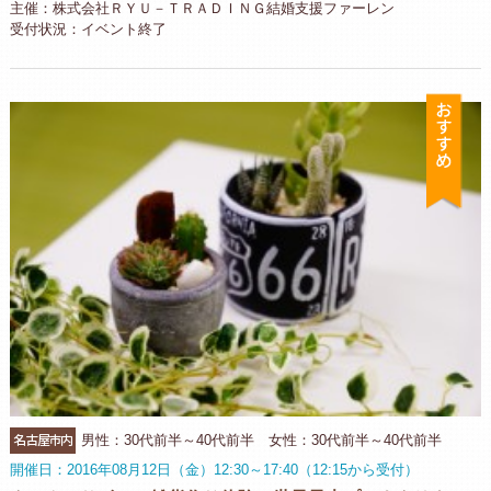
主催：株式会社ＲＹＵ－ＴＲＡＤＩＮＧ結婚支援ファーレン
受付状況：イベント終了
お
名古屋市内
男性：30代前半～40代前半 女性：30代前半～40代前半
開催日：2016年08月12日（金）12:30～17:40（12:15から受付）