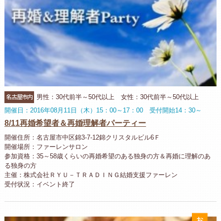
名古屋市内
男性：30代前半～50代以上 女性：30代前半～50代以上
開催日：2016年08月11日（木）15：00～17：00 受付開始14：30～
8/11再婚希望者＆再婚理解者パーティー
開催住所：名古屋市中区錦3-7-12錦クリスタルビル6Ｆ
開催場所：ファーレンサロン
参加資格：35～58歳くらいの再婚希望のある独身の方＆再婚に理解のあ
る独身の方
主催：株式会社ＲＹＵ－ＴＲＡＤＩＮＧ結婚支援ファーレン
受付状況：イベント終了
お