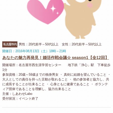
名古屋市内
男性：20代前半～50代以上 女性：20代前半～50代以上
開催日：2016年08月13日（土）18時～21時
あなたの魅力再発見！婚活作戦会議☆ season1【全12回】
開催場所：名古屋市西生涯学習センター 地下鉄「浄心」駅 下車徒歩
1分
参加資格：20歳～59歳までの独身男女 ・ 真剣に結婚を望んでいること ・
大人としての責任を持った言動が取れること ・ 他の参加者と協力し、共
に成長することが出来ること ・ 心身ともに健康であること ・ ボランテ
ィア団体であることを理解し、協力出来ること
主催：しあわせLabo
受付状況：イベント終了