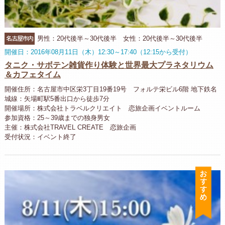
名古屋市内
男性：20代後半～30代後半 女性：20代後半～30代後半
開催日：2016年08月11日（木）12:30～17:40（12:15から受付）
タニク・サボテン雑貨作り体験と世界最大プラネタリウム
＆カフェタイム
開催住所：名古屋市中区栄3丁目19番19号 フォルテ栄ビル6階 地下鉄名
城線：矢場町駅5番出口から徒歩7分
開催場所：株式会社トラベルクリエイト 恋旅企画イベントルーム
参加資格：25～39歳までの独身男女
主催：株式会社TRAVEL CREATE 恋旅企画
受付状況：イベント終了
お