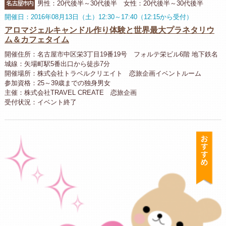
名古屋市内
男性：20代後半～30代後半 女性：20代後半～30代後半
開催日：2016年08月13日（土）12:30～17:40（12:15から受付）
アロマジェルキャンドル作り体験と世界最大プラネタリウ
ム＆カフェタイム
開催住所：名古屋市中区栄3丁目19番19号 フォルテ栄ビル6階 地下鉄名
城線：矢場町駅5番出口から徒歩7分
開催場所：株式会社トラベルクリエイト 恋旅企画イベントルーム
参加資格：25～39歳までの独身男女
主催：株式会社TRAVEL CREATE 恋旅企画
受付状況：イベント終了
お