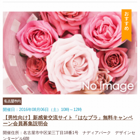
お
名古屋市内
開催日：2016年08月06日（土）10時～12時
【男性向け】新感覚交流サイト「はなプラ」無料キャンペ
ーン会員募集説明会
開催住所：名古屋市中区栄三丁目18番1号 ナディアパーク デザインセ
ンタービル6階