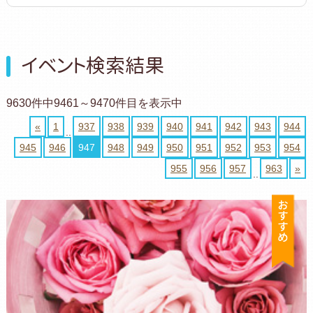
イベント検索結果
9630件中9461～9470件目を表示中
«
1
937
938
939
940
941
942
943
944
..
945
946
947
948
949
950
951
952
953
954
955
956
957
963
»
..
お