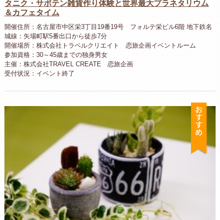
タニク・サボテン雑貨作り体験と世界最大プラネタリウム
＆カフェタイム
開催住所：名古屋市中区栄3丁目19番19号 フォルテ栄ビル6階 地下鉄名
城線：矢場町駅5番出口から徒歩7分
開催場所：株式会社トラベルクリエイト 恋旅企画イベントルーム
参加資格：30～45歳までの独身男女
主催：株式会社TRAVEL CREATE 恋旅企画
受付状況：イベント終了
お