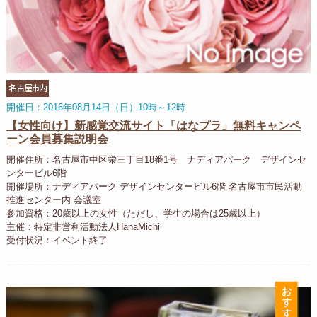
名古屋市内
開催日：2016年08月14日（日）10時～12時
【女性向け】新感覚交流サイト「はなプラ」無料キャンペ
ーン会員募集説明会
開催住所：名古屋市中区栄三丁目18番1号 ナディアパーク デザインセ
ンタービル6階
開催場所：ナディアパーク デザインセンタービル6階 名古屋市市民活動
推進センター内 会議室
参加資格：20歳以上の女性（ただし、学生の場合は25歳以上）
主催：特定非営利活動法人HanaMichi
受付状況：イベント終了
お