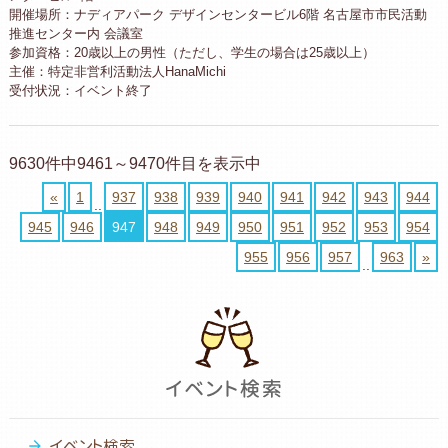
開催場所：ナディアパーク デザインセンタービル6階 名古屋市市民活動
推進センター内 会議室
参加資格：20歳以上の男性（ただし、学生の場合は25歳以上）
主催：特定非営利活動法人HanaMichi
受付状況：イベント終了
9630件中9461～9470件目を表示中
«
1
937
938
939
940
941
942
943
944
..
945
946
947
948
949
950
951
952
953
954
955
956
957
963
»
..
イベント検索