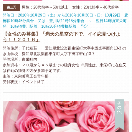
東三河
男性：20代前半～50代以上 女性：20代前半～40代前半
開催日：2016年10月29日（土）から2016年10月30日（日）10月29日 豊
橋駅10時45分集合 又は 豊川駅11時15分集合 ～ 翌日14時頃東栄町
発 16時頃豊川駅着 16時30分頃豊橋駅着 予定
【女性のみ募集】「満天の星空の下で、イイ恋見つけよ
う！！２０１６」
開催住所：千代姫荘 愛知県北設楽郡東栄町大字中設楽字西向13-3 の
き山学校 愛知県北設楽郡東栄町大字下田字軒山13-7
開催場所：東栄町内
参加資格：２０歳から４５歳までの独身女性 ※男性は、東栄町に在住又
は在勤の独身の方が参加予定です。
主催：東栄町商工会青年部
受付状況：イベント終了
そ