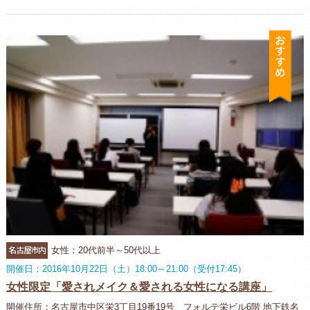
お
名古屋市内
女性：20代前半～50代以上
開催日：2016年10月22日（土）18:00～21:00（受付17:45）
女性限定「愛されメイク＆愛される女性になる講座」
開催住所：名古屋市中区栄3丁目19番19号 フォルテ栄ビル6階 地下鉄名