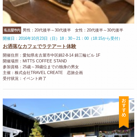
名古屋市内
男性：20代後半～30代後半 女性：20代後半～30代後半
開催日：2016年10月23日（日）18：30～21：00（18:15から受付）
お洒落なカフェでラテアート体験
開催住所：愛知県名古屋市中区錦2-8-14 錦三輪ビル 1F
開催場所：MITTS COFFEE STAND
参加資格：25歳～39歳位までの独身の男女
主催：株式会社TRAVEL CREATE 恋旅企画
受付状況：イベント終了
お