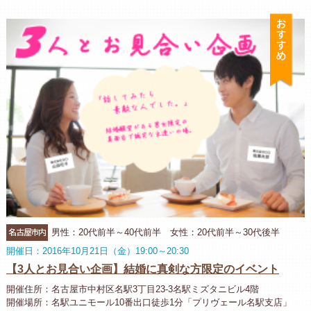
お
名古屋市内
男性：20代前半～40代前半 女性：20代前半～30代後半
開催日：2016年10月21日（金）19:00～20:30
【3人とお見合い企画】結婚に真剣な方限定のイベント
開催住所：名古屋市中村区名駅3丁目23-3名駅ミズタニビル4階
開催場所：名駅ユニモール10番出口徒歩1分「プリヴェール名駅支店」