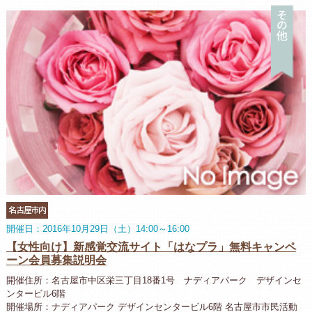
そ
名古屋市内
開催日：2016年10月29日（土）14:00～16:00
【女性向け】新感覚交流サイト「はなプラ」無料キャンペ
ーン会員募集説明会
開催住所：名古屋市中区栄三丁目18番1号 ナディアパーク デザインセ
ンタービル6階
開催場所：ナディアパーク デザインセンタービル6階 名古屋市市民活動