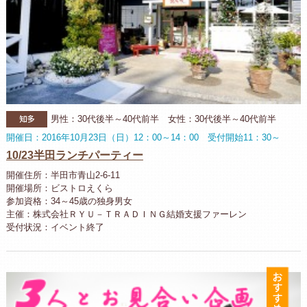
知多
男性：30代後半～40代前半 女性：30代後半～40代前半
開催日：2016年10月23日（日）12：00～14：00 受付開始11：30～
10/23半田ランチパーティー
開催住所：半田市青山2-6-11
開催場所：ビストロえくら
参加資格：34～45歳の独身男女
主催：株式会社ＲＹＵ－ＴＲＡＤＩＮＧ結婚支援ファーレン
受付状況：イベント終了
お