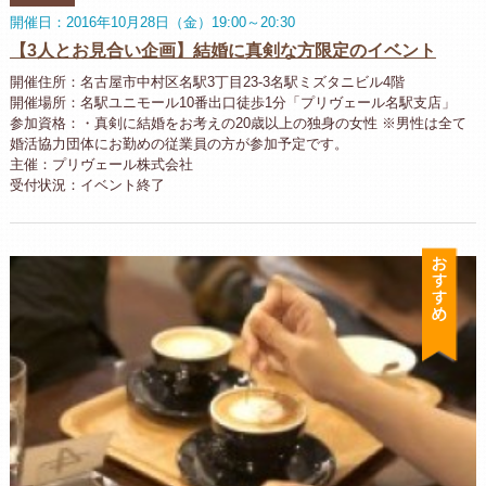
開催日：2016年10月28日（金）19:00～20:30
【3人とお見合い企画】結婚に真剣な方限定のイベント
開催住所：名古屋市中村区名駅3丁目23-3名駅ミズタニビル4階
開催場所：名駅ユニモール10番出口徒歩1分「プリヴェール名駅支店」
参加資格：・真剣に結婚をお考えの20歳以上の独身の女性 ※男性は全て
婚活協力団体にお勤めの従業員の方が参加予定です。
主催：プリヴェール株式会社
受付状況：イベント終了
お