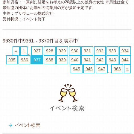
参加資格：・真剣に結婚をお考えの20歳以上の独身の女性 ※男性は全て
婚活協力団体にお勤めの従業員の方が参加予定です。
主催：プリヴェール株式会社
受付状況：イベント終了
9630件中9361～9370件目を表示中
«
1
927
928
929
930
931
932
933
934
..
935
936
937
938
939
940
941
942
943
944
945
946
947
963
»
..
イベント検索