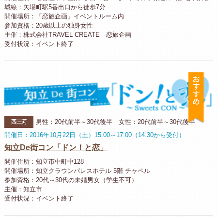
城線：矢場町駅5番出口から徒歩7分
開催場所：「恋旅企画」イベントルーム内
参加資格：20歳以上の独身女性
主催：株式会社TRAVEL CREATE 恋旅企画
受付状況：イベント終了
お
西三河
男性：20代前半～30代後半 女性：20代前半～30代後半
開催日：2016年10月22日（土）15:00～17:00（14:30から受付）
知立De街コン「ドン！と恋」
開催住所：知立市中町中128
開催場所：知立クラウンパレスホテル 5階 チャペル
参加資格：20代～30代の未婚男女（学生不可）
主催：知立市
受付状況：イベント終了