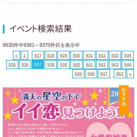
イベント検索結果
9630件中9361～9370件目を表示中
«
1
927
928
929
930
931
932
933
934
..
935
936
937
938
939
940
941
942
943
944
945
946
947
963
»
..
お