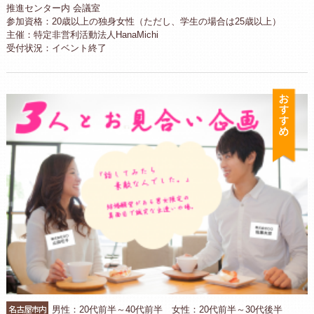
推進センター内 会議室
参加資格：20歳以上の独身女性（ただし、学生の場合は25歳以上）
主催：特定非営利活動法人HanaMichi
受付状況：イベント終了
お
名古屋市内
男性：20代前半～40代前半 女性：20代前半～30代後半