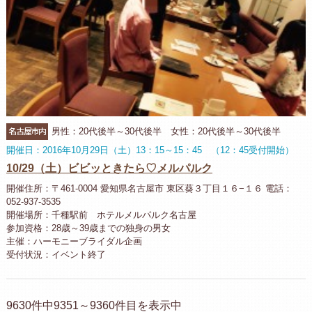
名古屋市内
男性：20代後半～30代後半 女性：20代後半～30代後半
開催日：2016年10月29日（土）13：15～15：45 （12：45受付開始）
10/29（土）ビビッときたら♡メルパルク
開催住所：〒461-0004 愛知県名古屋市 東区葵３丁目１６−１６ 電話：
052-937-3535
開催場所：千種駅前 ホテルメルパルク名古屋
参加資格：28歳～39歳までの独身の男女
主催：ハーモニーブライダル企画
受付状況：イベント終了
9630件中9351～9360件目を表示中