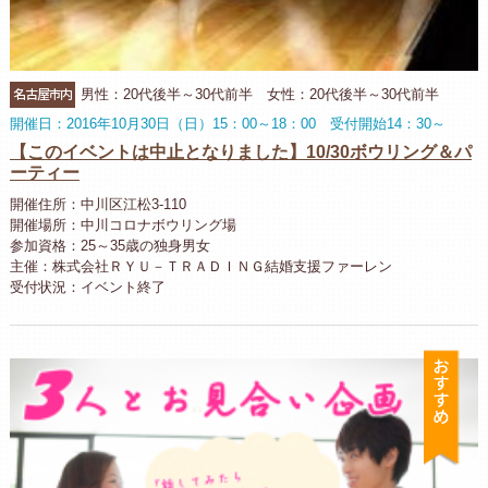
名古屋市内
男性：20代後半～30代前半 女性：20代後半～30代前半
開催日：2016年10月30日（日）15：00～18：00 受付開始14：30～
【このイベントは中止となりました】10/30ボウリング＆パ
ーティー
開催住所：中川区江松3-110
開催場所：中川コロナボウリング場
参加資格：25～35歳の独身男女
主催：株式会社ＲＹＵ－ＴＲＡＤＩＮＧ結婚支援ファーレン
受付状況：イベント終了
お