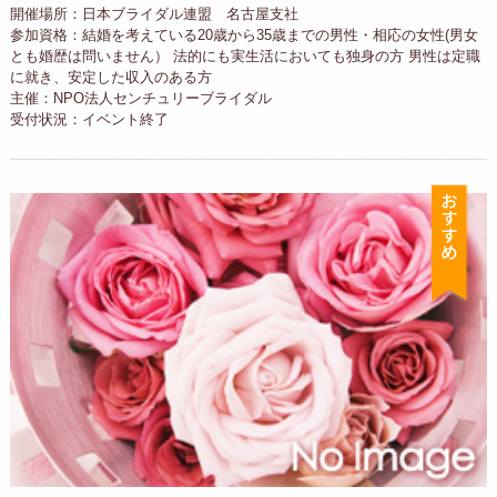
開催場所：日本ブライダル連盟 名古屋支社
参加資格：結婚を考えている20歳から35歳までの男性・相応の女性(男女
とも婚歴は問いません） 法的にも実生活においても独身の方 男性は定職
に就き、安定した収入のある方
主催：NPO法人センチュリーブライダル
受付状況：イベント終了
お