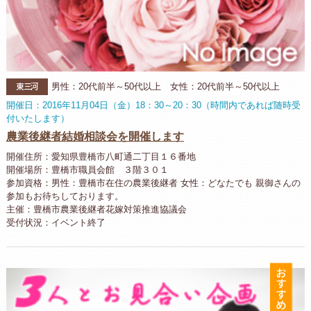
東三河
男性：20代前半～50代以上 女性：20代前半～50代以上
開催日：2016年11月04日（金）18：30～20：30（時間内であれば随時受
付いたします）
農業後継者結婚相談会を開催します
開催住所：愛知県豊橋市八町通二丁目１６番地
開催場所：豊橋市職員会館 ３階３０１
参加資格：男性：豊橋市在住の農業後継者 女性：どなたでも 親御さんの
参加もお待ちしております。
主催：豊橋市農業後継者花嫁対策推進協議会
受付状況：イベント終了
お