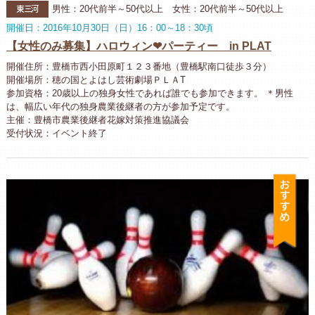
東三河
男性：20代前半～50代以上 女性：20代前半～50代以上
開催日：2016年10月30日（日）16：00～18：30頃
【女性のみ募集】ハロウィン❤パーティー in PLAT
開催住所：豊橋市西小田原町１２３番地（豊橋駅南口徒歩３分）
開催場所：穂の国とよはし芸術劇場ＰＬＡT
参加資格：20歳以上の独身女性であれば誰でも参加できます。 ＊男性
は、幅広い年代の独身農業後継者の方が参加予定です。
主催：豊橋市農業後継者花嫁対策推進協議会
受付状況：イベント終了
お