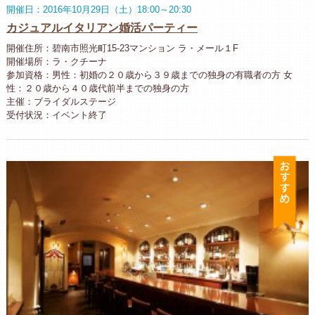
開催日：2016年10月29日（土）18:00～20:30
カジュアルイタリアン婚活パーティー
開催住所：碧南市照光町15-23マンション ラ・メール１F
開催場所：ラ・クチーナ
参加資格：男性：初婚の２０歳から３９歳までの独身の有職者の方 女
性：２０歳から４０歳代前半までの独身の方
主催：ブライダルステージ
受付状況：イベント終了
お