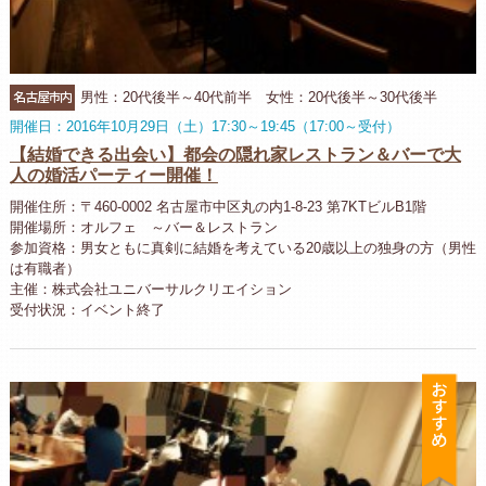
名古屋市内
男性：20代後半～40代前半 女性：20代後半～30代後半
開催日：2016年10月29日（土）17:30～19:45（17:00～受付）
【結婚できる出会い】都会の隠れ家レストラン＆バーで大
人の婚活パーティー開催！
開催住所：〒460-0002 名古屋市中区丸の内1-8-23 第7KTビルB1階
開催場所：オルフェ ～バー＆レストラン
参加資格：男女ともに真剣に結婚を考えている20歳以上の独身の方（男性
は有職者）
主催：株式会社ユニバーサルクリエイション
受付状況：イベント終了
お