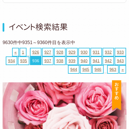
イベント検索結果
9630件中9351～9360件目を表示中
«
1
926
927
928
929
930
931
932
933
..
934
935
936
937
938
939
940
941
942
943
944
945
946
963
»
..
お