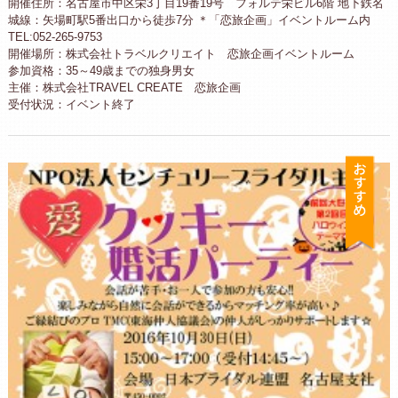
開催住所：名古屋市中区栄3丁目19番19号 フォルテ栄ビル6階 地下鉄名
城線：矢場町駅5番出口から徒歩7分 ＊「恋旅企画」イベントルーム内
TEL:052-265-9753
開催場所：株式会社トラベルクリエイト 恋旅企画イベントルーム
参加資格：35～49歳までの独身男女
主催：株式会社TRAVEL CREATE 恋旅企画
受付状況：イベント終了
お