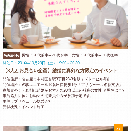
名古屋市内
男性：20代前半～40代前半 女性：20代前半～30代後半
開催日：2016年10月29日（土）19:00～20:30
【3人とお見合い企画】結婚に真剣な方限定のイベント
開催住所：名古屋市中村区名駅3丁目23-3名駅ミズタニビル4階
開催場所：名駅ユニモール10番出口徒歩1分「プリヴェール名駅支店」
参加資格：・真剣に結婚をお考えの20歳以上の独身の女性 ※男性は全て
婚活協力団体にお勤めの従業員の方が参加予定です。
主催：プリヴェール株式会社
受付状況：イベント終了
お