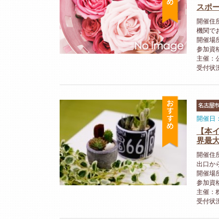
スポ
開催住
機関で
開催場
参加資
主催：
受付状
おすすめ
名古屋
開催日：
【本
界最
開催住
出口か
開催場
参加資
主催：株
受付状