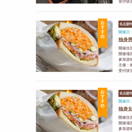
受付状
おすすめ
名古屋
開催日：
独身男
開催住所
開催場
参加資
主催：株
受付状
おすすめ
名古屋
開催日：
独身女
開催住所
開催場
参加資