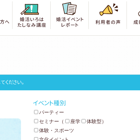
索
はじめての方へ
婚活いろは たしなみ講座
婚活イベントレポート
利用
てください。
イベント種別
パーティー
セミナー
（
座学
体験型
）
体験・スポーツ
文化イベント