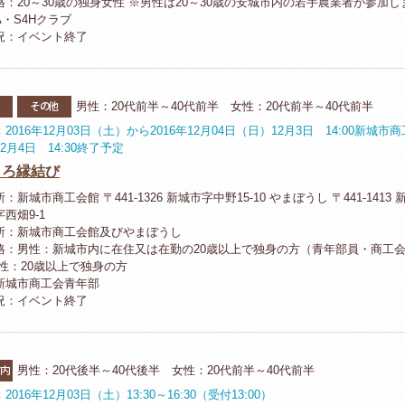
格：20～30歳の独身女性 ※男性は20～30歳の安城市内の若手農業者が参加し
・S4Hクラブ
況：イベント終了
河
その他
男性：20代前半～40代前半 女性：20代前半～40代前半
2016年12月03日（土）から2016年12月04日（日）12月3日 14:00新城市
月4日 14:30終了予定
しろ縁結び
：新城市商工会館 〒441-1326 新城市字中野15-10 やまぼうし 〒441-1413
西畑9-1
所：新城市商工会館及びやまぼうし
格：男性：新城市内に在住又は在勤の20歳以上で独身の方（青年部員・商工
女性：20歳以上で独身の方
新城市商工会青年部
況：イベント終了
市内
男性：20代後半～40代後半 女性：20代前半～40代前半
016年12月03日（土）13:30～16:30（受付13:00）