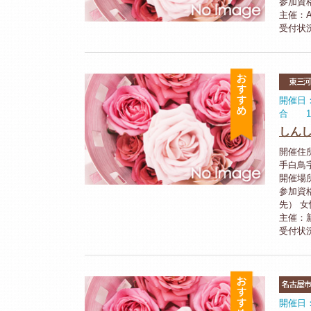
参加資
主催：A
受付状
おすすめ
東三
開催日：
合 12
しん
開催住所
手白鳥字
開催場
参加資
先） 
主催：
受付状
おすすめ
名古屋
開催日：2