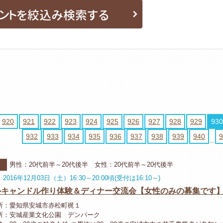
ントを絞込み検索する
920
921
922
923
924
925
926
927
928
929
930
932
933
934
935
936
937
938
939
940
9
..
河
男性：20代前半～20代後半 女性：20代前半～20代後半
016年12月03日（土）16:30～20:00頃(受付は16:10～)
ルキャンドル作り体験＆ディナー交流会【女性のみの募集です
所：愛知県安城市赤松町梶１
所：安城産業文化公園 デンパーク