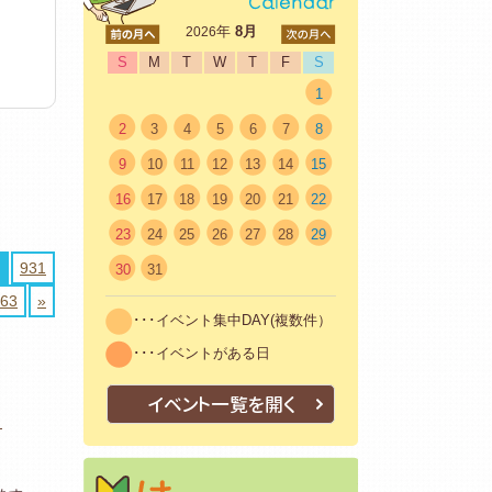
<前
年
8月
次>
2026
S
M
T
W
T
F
S
1
2
3
4
5
6
7
8
9
10
11
12
13
14
15
16
17
18
19
20
21
22
23
24
25
26
27
28
29
931
30
31
63
»
･･･イベント集中DAY(複数件）
･･･イベントがある日
イベント一覧を開く
】
はじめての方へ
初めての方も安