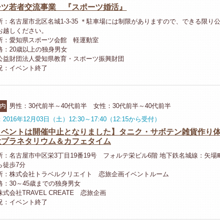
ーツ若者交流事業 『スポーツ婚活』
所：名古屋市北区名城1-3-35 ＊駐車場には制限がありますので、できる限り
お越しください。
所：愛知県スポーツ会館 軽運動室
格：20歳以上の独身男女
公益財団法人愛知県教育・スポーツ振興財団
況：イベント終了
市内
男性：30代前半～40代前半 女性：30代前半～40代前半
2016年12月03日（土）12:30～17:40（12:15から受付）
イベントは開催中止となりました】タニク・サボテン雑貨作り
大プラネタリウム＆カフェタイム
所：名古屋市中区栄3丁目19番19号 フォルテ栄ビル6階 地下鉄名城線：矢場
ら徒歩7分
所：株式会社トラベルクリエイト 恋旅企画イベントルーム
格：30～45歳までの独身男女
式会社TRAVEL CREATE 恋旅企画
況：イベント終了