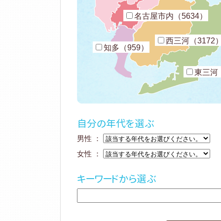
名古屋市内（5634）
西三河（3172
知多（959）
東三河（
自分の年代を選ぶ
男性 ：
女性 ：
キーワードから選ぶ