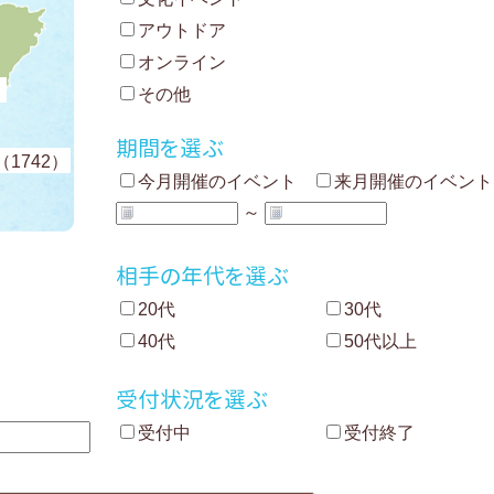
アウトドア
オンライン
）
その他
期間を選ぶ
1742）
今月開催のイベント
来月開催のイベント
～
相手の年代を選ぶ
20代
30代
40代
50代以上
受付状況を選ぶ
受付中
受付終了