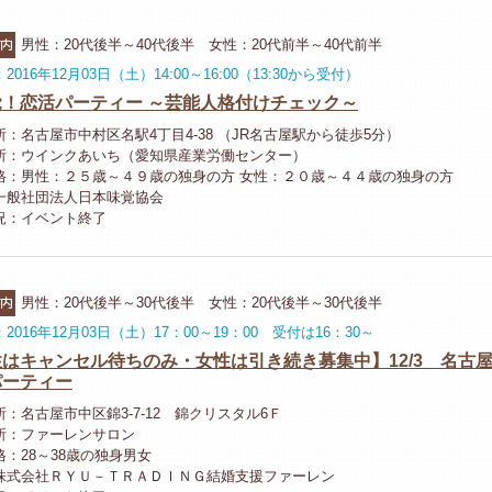
市内
男性：20代後半～40代後半 女性：20代前半～40代前半
2016年12月03日（土）14:00～16:00（13:30から受付）
覚！恋活パーティー ～芸能人格付けチェック～
：名古屋市中村区名駅4丁目4-38 （JR名古屋駅から徒歩5分）
所：ウインクあいち（愛知県産業労働センター）
格：男性：２５歳～４９歳の独身の方 女性：２０歳～４４歳の独身の方
一般社団法人日本味覚協会
況：イベント終了
市内
男性：20代後半～30代後半 女性：20代後半～30代後半
2016年12月03日（土）17：00～19：00 受付は16：30～
はキャンセル待ちのみ・女性は引き続き募集中】12/3 名古屋
パーティー
：名古屋市中区錦3-7-12 錦クリスタル6Ｆ
所：ファーレンサロン
：28～38歳の独身男女
株式会社ＲＹＵ－ＴＲＡＤＩＮＧ結婚支援ファーレン