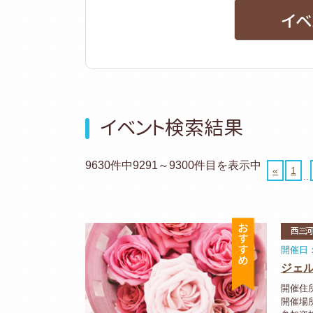
イベ
イベント検索結果
9630件中9291～9300件目を表示中
«
1
..
おすすめ
西三
開催日：2
ジェ
開催住
開催場