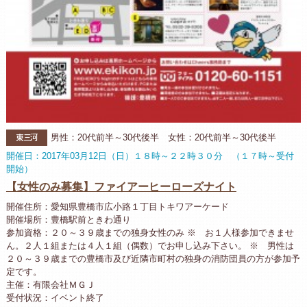
東三河
男性：20代前半～30代後半 女性：20代前半～30代後半
開催日：2017年03月12日（日）１８時～２２時３０分 （１７時～受付
開始）
【女性のみ募集】ファイアーヒーローズナイト
開催住所：愛知県豊橋市広小路１丁目トキワアーケード
開催場所：豊橋駅前ときわ通り
参加資格：２０～３９歳までの独身女性のみ ※ お１人様参加できませ
ん。２人１組または４人１組（偶数）でお申し込み下さい。 ※ 男性は
２０～３９歳までの豊橋市及び近隣市町村の独身の消防団員の方が参加予
定です。
主催：有限会社ＭＧＪ
受付状況：イベント終了