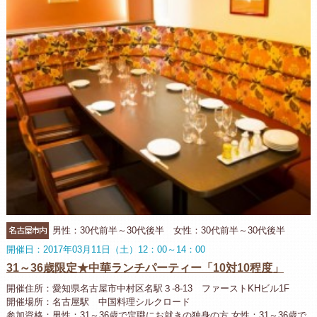
名古屋市内
男性：30代前半～30代後半 女性：30代前半～30代後半
開催日：2017年03月11日（土）12：00～14：00
31～36歳限定★中華ランチパーティー「10対10程度」
開催住所：愛知県名古屋市中村区名駅３-8-13 ファーストKHビル1F
開催場所：名古屋駅 中国料理シルクロード
参加資格：男性：31～36歳で定職にお就きの独身の方 女性：31～36歳で