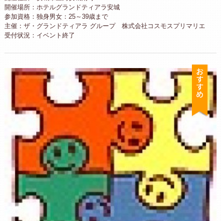
開催場所：ホテルグランドティアラ安城
参加資格：独身男女：25～39歳まで
主催：ザ・グランドティアラ グループ 株式会社コスモスプリマリエ
受付状況：イベント終了
お