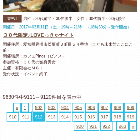
東三河
男性：30代前半～30代後半 女性：30代前半～30代後半
開催日：2017年03月11日（土）19時～21時 （18時30分～受付開始）
３０代限定♪LOVEっきゃナイト
開催住所：愛知県豊橋市松葉町３町目５４番地（こども未来館ここにこ
前）
開催場所：カフェPinos（ピノス）
参加資格：３０代の独身男女
主催：有限会社ＭＧＪ
受付状況：イベント終了
9630件中9111～9120件目を表示中
«
1
902
903
904
905
906
907
908
909
..
910
911
912
913
914
915
916
917
918
919
920
921
922
963
»
..