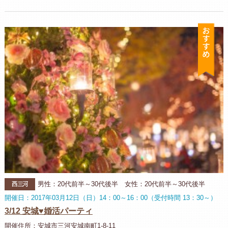
お
西三河
男性：20代前半～30代後半 女性：20代前半～30代後半
開催日：2017年03月12日（日）14：00～16：00（受付時間 13：30～）
3/12 安城♥婚活パーティ
開催住所：安城市三河安城南町1-8-11