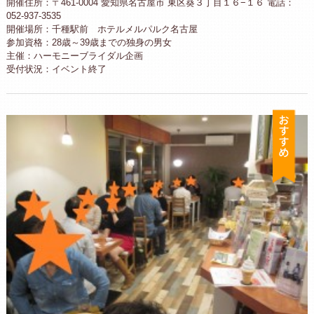
開催住所：〒461-0004 愛知県名古屋市 東区葵３丁目１６−１６ 電話：
052-937-3535
開催場所：千種駅前 ホテルメルパルク名古屋
参加資格：28歳～39歳までの独身の男女
主催：ハーモニーブライダル企画
受付状況：イベント終了
お