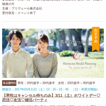
独身の方
主催：プリヴェール株式会社
受付状況：イベント終了
お
名古屋市内
男性：20代後半～30代後半 女性：20代後半～30代後半
開催日：2017年03月11日（土）13：15～15：45 （12：45受付開始）
【男性はキャンセル待ちのみ】3/11（土）ホワイトデー♡
恋活♡友活♡婚活パーティ