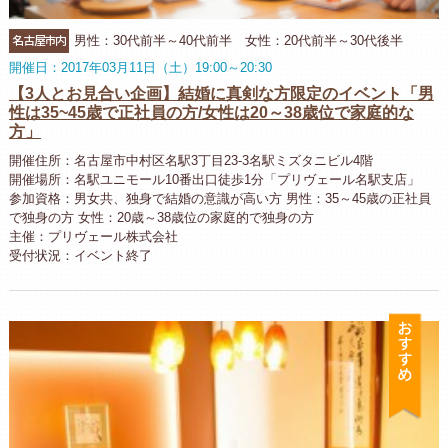
名古屋市内
男性：30代前半～40代前半 女性：20代前半～30代後半
開催日：2017年03月11日（土）19:00～20:30
【3人とお見合い企画】結婚に真剣な方限定のイベント「男
性は35~45歳で正社員の方/女性は20～38歳位で家庭的な
方」
開催住所：名古屋市中村区名駅3丁目23-3名駅ミズタニビル4階
開催場所：名駅ユニモール10番出口徒歩1分「プリヴェール名駅支店」
参加資格：男女共、独身で結婚の意識が高い方 男性：35～45歳の正社員
で独身の方 女性：20歳～38歳位の家庭的で独身の方
主催：プリヴェール株式会社
受付状況：イベント終了
お