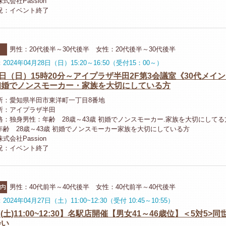
式会社Passion
況：イベント終了
ー
男性：20代後半～30代後半 女性：20代後半～30代後半
2024年04月28日（日）15:20～16:50（受付15：00～）
8日（日）15時20分～アイプラザ半田2F第3会議室《30代メイ
初婚でノンスモーカー・家族を大切にしている方
所：愛知県半田市東洋町一丁目8番地
所：アイプラザ半田
格：独身男性：年齢 28歳～43歳 初婚でノンスモーカー.家族を大切にしてる
年齢 28歳～43歳 初婚でノンスモーカー家族を大切にしている方
式会社Passion
況：イベント終了
ー
市内
男性：40代前半～40代後半 女性：40代前半～40代後半
024年04月27日（土）11:00~12:30（受付 10:45～10:55）
27(土)11:00~12:30】名駅店開催【男女41～46歳位】＜5対5>
会い