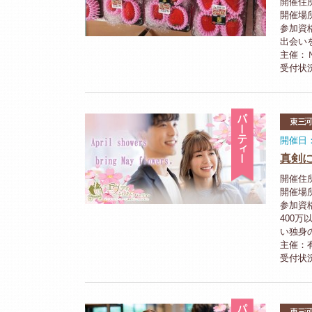
開催住所
開催場
参加資
出会い
主催：
受付状
パーティ
東三
開催日：2
真剣に
開催住
開催場
参加資
400
い独身
主催：
受付状
パーティ
東三