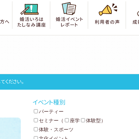
索
はじめての方へ
婚活いろは たしなみ講座
婚活イベントレポート
利用
てください。
イベント種別
パーティー
セミナー
（
座学
体験型
）
体験・スポーツ
文化イベント