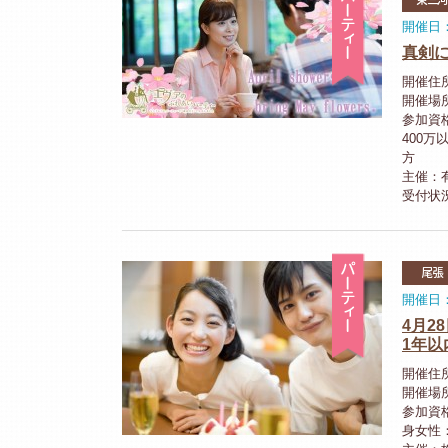
開催日：2
真剣に
開催住
開催場
参加資
400
方
主催：
受付状
パーティ
尾張
開催日：
4月2
1年
開催住
開催場
参加資
身女性：