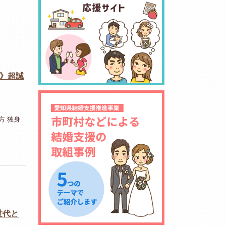
ン》超誠
方 独身
同世代と