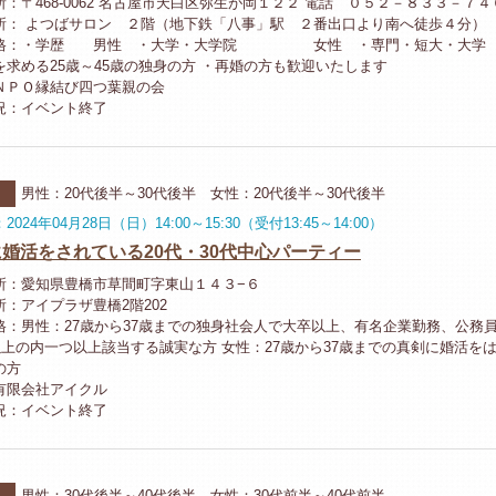
：〒468-0062 名古屋市天白区弥生が岡１２２ 電話 ０５２－８３３－７４
所： よつばサロン ２階（地下鉄「八事」駅 ２番出口より南へ徒歩４分）
格：・学歴 男性 ・大学・大学院 女性 ・専門・短大・大学 
を求める25歳～45歳の独身の方 ・再婚の方も歓迎いたします
ＮＰＯ縁結び四つ葉親の会
況：イベント終了
ー
河
男性：20代後半～30代後半 女性：20代後半～30代後半
024年04月28日（日）14:00～15:30（受付13:45～14:00）
婚活をされている20代・30代中心パーティー
所：愛知県豊橋市草間町字東山１４３−６
所：アイプラザ豊橋2階202
格：男性：27歳から37歳までの独身社会人で大卒以上、有名企業勤務、公務
万以上の内一つ以上該当する誠実な方 女性：27歳から37歳までの真剣に婚活を
の方
有限会社アイクル
況：イベント終了
ー
河
男性：30代後半～40代後半 女性：30代前半～40代前半