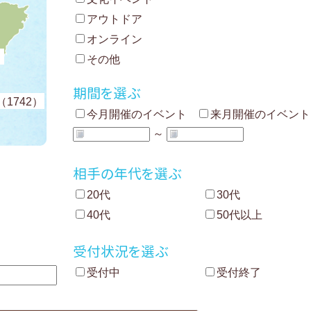
アウトドア
オンライン
）
その他
期間を選ぶ
1742）
今月開催のイベント
来月開催のイベント
～
相手の年代を選ぶ
20代
30代
40代
50代以上
受付状況を選ぶ
受付中
受付終了