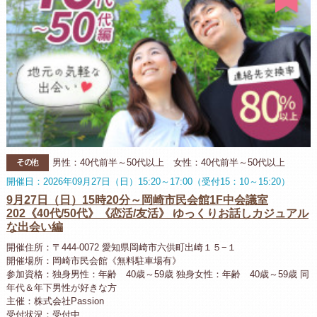
その他
男性：40代前半～50代以上 女性：40代前半～50代以上
開催日：2026年09月27日（日）15:20～17:00（受付15：10～15:20）
9月27日（日）15時20分～岡崎市民会館1F中会議室
202《40代/50代》《恋活/友活》 ゆっくりお話しカジュアル
な出会い編
開催住所：〒444-0072 愛知県岡崎市六供町出崎１５−１
開催場所：岡崎市民会館《無料駐車場有》
参加資格：独身男性：年齢 40歳～59歳 独身女性：年齢 40歳～59歳 同
年代＆年下男性が好きな方
主催：株式会社Passion
受付状況：受付中