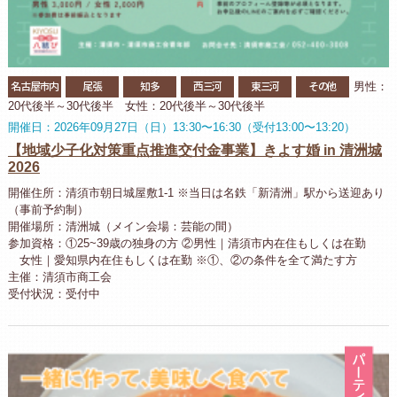
名古屋市内
尾張
知多
西三河
東三河
その他
男性：
20代後半～30代後半 女性：20代後半～30代後半
開催日：2026年09月27日（日）13:30〜16:30（受付13:00〜13:20）
【地域少子化対策重点推進交付金事業】きよす婚 in 清洲城
2026
開催住所：清須市朝日城屋敷1-1 ※当日は名鉄「新清洲」駅から送迎あり
（事前予約制）
開催場所：清洲城（メイン会場：芸能の間）
参加資格：①25~39歳の独身の方 ②男性｜清須市内在住もしくは在勤
女性｜愛知県内在住もしくは在勤 ※①、②の条件を全て満たす方
主催：清須市商工会
受付状況：受付中
パ