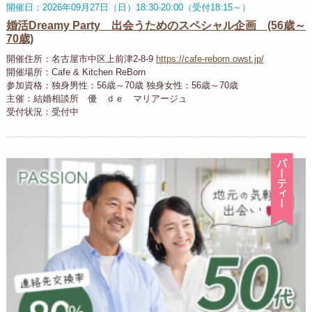
開催日：2026年09月27日（日）18:30-20:00（受付18:15～）
婚活Dreamy Party 出会うためのスペシャル企画 (56歳～
70歳)
開催住所：名古屋市中区上前津2-8-9
https://cafe-reborn.owst.jp/
開催場所：Cafe & Kitchen ReBorn
参加資格：独身男性：56歳～70歳 独身女性：56歳～70歳
主催：結婚相談所 優 ｄｅ マリアージュ
受付状況：受付中
パ