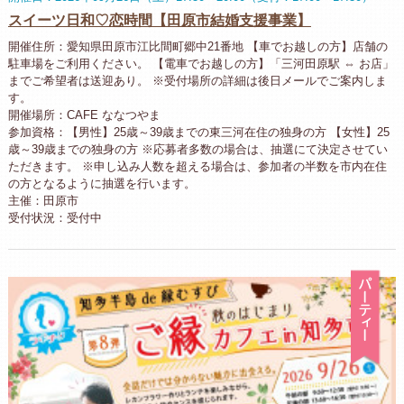
スイーツ日和♡恋時間【田原市結婚支援事業】
開催住所：愛知県田原市江比間町郷中21番地 【車でお越しの方】店舗の
駐車場をご利用ください。 【電車でお越しの方】「三河田原駅 ⇔ お店」
までご希望者は送迎あり。 ※受付場所の詳細は後日メールでご案内しま
す。
開催場所：CAFE ななつやま
参加資格：【男性】25歳～39歳までの東三河在住の独身の方 【女性】25
歳～39歳までの独身の方 ※応募者多数の場合は、抽選にて決定させてい
ただきます。 ※申し込み人数を超える場合は、参加者の半数を市内在住
の方となるように抽選を行います。
主催：田原市
受付状況：受付中
パ