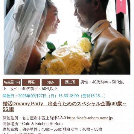
名古屋市内
尾張
知多
西三河
男性：40代前半～50代以
上 女性：40代前半～50代以上
開催日：2026年09月27日（日）16:30-18:00（受付16:15～）
婚活Dreamy Party 出会うためのスペシャル企画(40歳～
55歳)
開催住所：名古屋市中区上前津2-8-9
https://cafe-reborn.owst.jp/
開催場所：Cafe & Kitchen ReBorn
参加資格：独身男性：40歳～55歳 独身女性：40歳～55歳