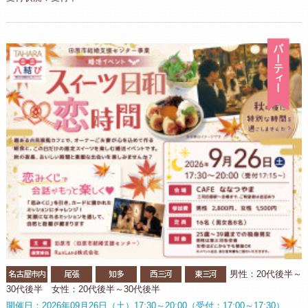
パ
名古屋市内
尾張
知多
西三河
東三河
男性：20代後半～
30代後半 女性：20代後半～30代後半
開催日：2026年09月26日（土）17:30～20:00（受付：17:00～17:30）