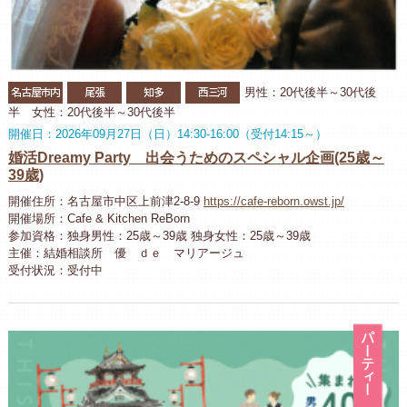
名古屋市内
尾張
知多
西三河
男性：20代後半～30代後
半 女性：20代後半～30代後半
開催日：2026年09月27日（日）14:30-16:00（受付14:15～）
婚活Dreamy Party 出会うためのスペシャル企画(25歳～
39歳)
開催住所：名古屋市中区上前津2-8-9
https://cafe-reborn.owst.jp/
開催場所：Cafe & Kitchen ReBorn
参加資格：独身男性：25歳～39歳 独身女性：25歳～39歳
主催：結婚相談所 優 ｄｅ マリアージュ
受付状況：受付中
パ