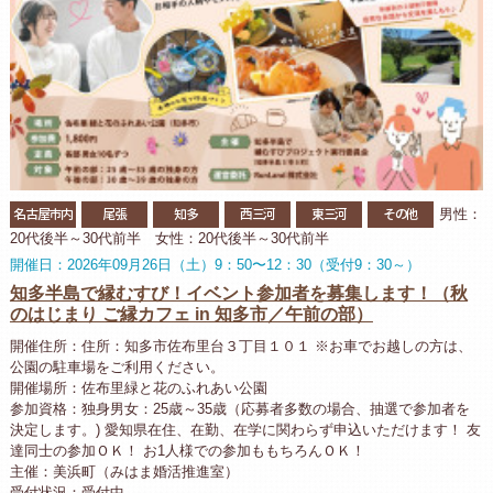
名古屋市内
尾張
知多
西三河
東三河
その他
男性：
20代後半～30代前半 女性：20代後半～30代前半
開催日：2026年09月26日（土）9：50〜12：30（受付9：30～）
知多半島で縁むすび！イベント参加者を募集します！（秋
のはじまり ご縁カフェ in 知多市／午前の部）
開催住所：住所：知多市佐布里台３丁目１０１ ※お車でお越しの方は、
公園の駐車場をご利用ください。
開催場所：佐布里緑と花のふれあい公園
参加資格：独身男女：25歳～35歳（応募者多数の場合、抽選で参加者を
決定します。) 愛知県在住、在勤、在学に関わらず申込いただけます！ 友
達同士の参加ＯＫ！ お1人様での参加ももちろんＯＫ！
主催：美浜町（みはま婚活推進室）
受付状況：受付中