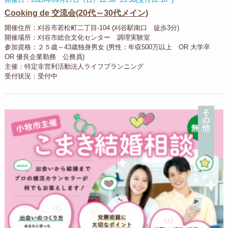
Cooking de 交流会(20代～30代メイン)
開催住所：刈谷市若松町二丁目-104 (刈谷駅南口 徒歩3分)
開催場所：刈谷市総合文化センター 調理実験室
参加資格：２５歳～43歳独身男女 (男性：年収500万以上 OR 大学卒
OR 優良企業勤務 公務員)
主催：特定非営利活動法人ライフプランニング
受付状況：受付中
そ