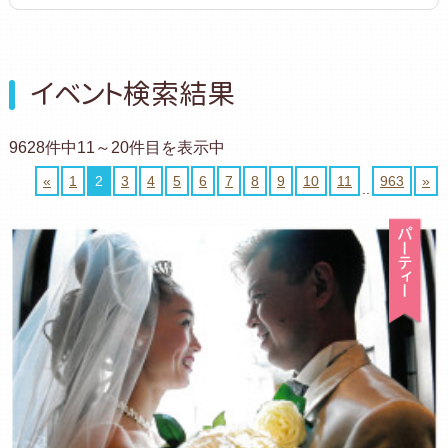
イベント検索結果
9628件中11～20件目を表示中
«
1
2
3
4
5
6
7
8
9
10
11
963
»
..
パ