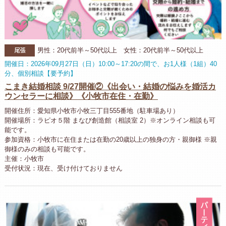
尾張
男性：20代前半～50代以上 女性：20代前半～50代以上
開催日：2026年09月27日（日）10:00～17:20の間で、お1人様（1組）40
分、個別相談【要予約】
こまき結婚相談 9/27開催②《出会い・結婚の悩みを婚活カ
ウンセラーに相談》《小牧市在住・在勤》
開催住所：愛知県小牧市小牧三丁目555番地（駐車場あり）
開催場所：ラピオ５階 まなび創造館（相談室 2）※オンライン相談も可
能です。
参加資格：小牧市に在住または在勤の20歳以上の独身の方・親御様 ※親
御様のみの相談も可能です。
主催：小牧市
受付状況：現在、受け付けておりません
パ