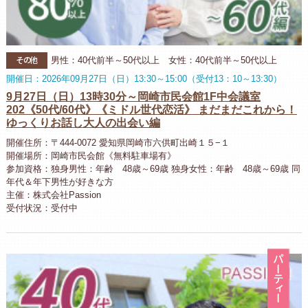
その他
男性：40代前半～50代以上 女性：40代前半～50代以上
開催日：2026年09月27日（日）13:30～15:00（受付13：10～13:30）
9月27日（日）13時30分～岡崎市民会館1F中会議室
202《50代/60代》《ミドル世代恋活》 まだまだこれから！
ゆっくりお話し大人の出会い編
開催住所：〒444-0072 愛知県岡崎市六供町出崎１５−１
開催場所：岡崎市民会館《無料駐車場有》
参加資格：独身男性：年齢 48歳～69歳 独身女性：年齢 48歳～69歳 同
年代＆年下男性が好きな方
主催：株式会社Passion
受付状況：受付中
パ