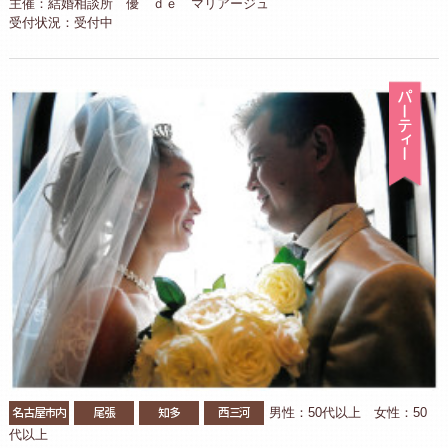
主催：結婚相談所 優 ｄｅ マリアージュ
受付状況：受付中
パ
名古屋市内
尾張
知多
西三河
男性：50代以上 女性：50
代以上