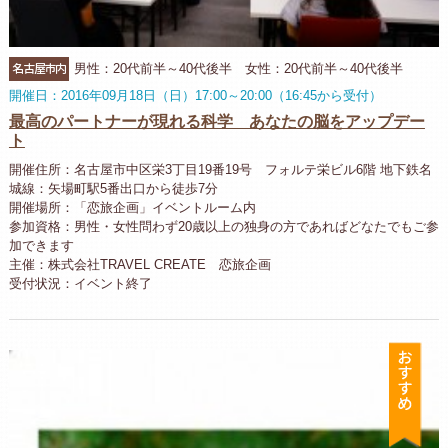
名古屋市内
男性：20代前半～40代後半 女性：20代前半～40代後半
開催日：2016年09月18日（日）17:00～20:00（16:45から受付）
最高のパートナーが現れる科学 あなたの脳をアップデー
ト
開催住所：名古屋市中区栄3丁目19番19号 フォルテ栄ビル6階 地下鉄名
城線：矢場町駅5番出口から徒歩7分
開催場所：「恋旅企画」イベントルーム内
参加資格：男性・女性問わず20歳以上の独身の方であればどなたでもご参
加できます
主催：株式会社TRAVEL CREATE 恋旅企画
受付状況：イベント終了
お