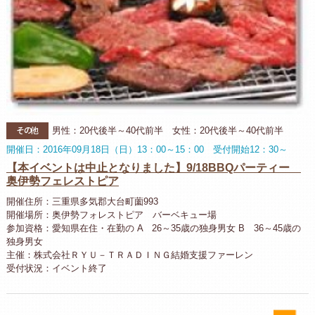
その他
男性：20代後半～40代前半 女性：20代後半～40代前半
開催日：2016年09月18日（日）13：00～15：00 受付開始12：30～
【本イベントは中止となりました】9/18BBQパーティー
奥伊勢フェレストピア
開催住所：三重県多気郡大台町薗993
開催場所：奥伊勢フォレストピア バーベキュー場
参加資格：愛知県在住・在勤の A 26～35歳の独身男女 B 36～45歳の
独身男女
主催：株式会社ＲＹＵ－ＴＲＡＤＩＮＧ結婚支援ファーレン
受付状況：イベント終了
お