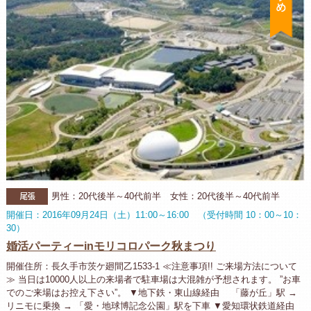
尾張
男性：20代後半～40代前半 女性：20代後半～40代前半
開催日：2016年09月24日（土）11:00～16:00 （受付時間 10：00～10：
30）
婚活パーティーinモリコロパーク秋まつり
開催住所：長久手市茨ケ廻間乙1533-1 ≪注意事項!! ご来場方法について
≫ 当日は10000人以上の来場者で駐車場は大混雑が予想されます。 ”お車
でのご来場はお控え下さい”。 ▼地下鉄・東山線経由 「藤が丘」駅 →
リニモに乗換 → 「愛・地球博記念公園」駅を下車 ▼愛知環状鉄道経由