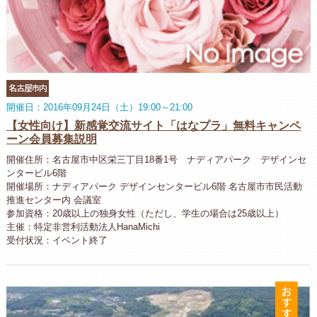
名古屋市内
開催日：2016年09月24日（土）19:00～21:00
【女性向け】新感覚交流サイト「はなプラ」無料キャンペ
ーン会員募集説明
開催住所：名古屋市中区栄三丁目18番1号 ナディアパーク デザインセ
ンタービル6階
開催場所：ナディアパーク デザインセンタービル6階 名古屋市市民活動
推進センター内 会議室
参加資格：20歳以上の独身女性（ただし、学生の場合は25歳以上）
主催：特定非営利活動法人HanaMichi
受付状況：イベント終了
お