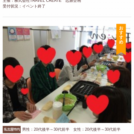
主催：株式会社TRAVEL CREATE 恋旅企画
受付状況：イベント終了
お
名古屋市内
男性：20代後半～30代前半 女性：20代後半～30代前半