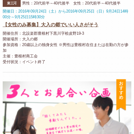
東三河
男性：20代前半～40代後半 女性：20代前半～40代後半
開催日：2016年09月24日（土）から2016年09月25日（日）9月24日14時
00分～9月25日15時30分
【女性のみ募集】大入の郷でいい人さがそう
開催住所：北設楽郡豊根村下黒川字桧皮野19-3
開催場所：大入の郷
参加資格：20歳以上の独身女性 ※男性は豊根村在住または在勤の方が参
加
主催：豊根村商工会
受付状況：イベント終了
お