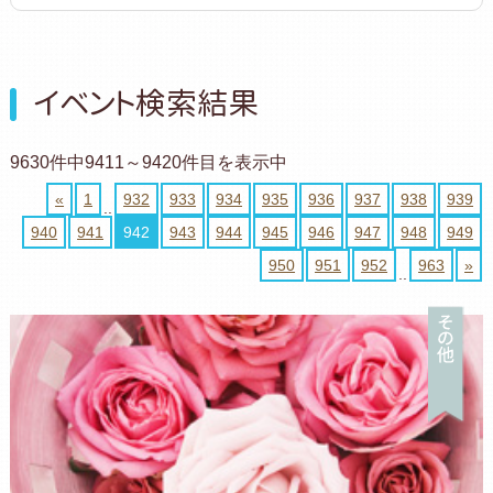
イベント検索結果
9630件中9411～9420件目を表示中
«
1
932
933
934
935
936
937
938
939
..
940
941
942
943
944
945
946
947
948
949
950
951
952
963
»
..
そ