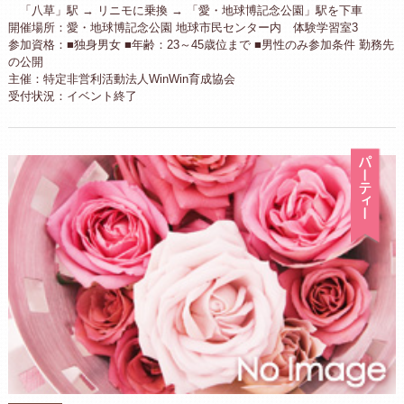
「八草」駅 → リニモに乗換 → 「愛・地球博記念公園」駅を下車
開催場所：愛・地球博記念公園 地球市民センター内 体験学習室3
参加資格：■独身男女 ■年齢：23～45歳位まで ■男性のみ参加条件 勤務先
の公開
主催：特定非営利活動法人WinWin育成協会
受付状況：イベント終了
パ