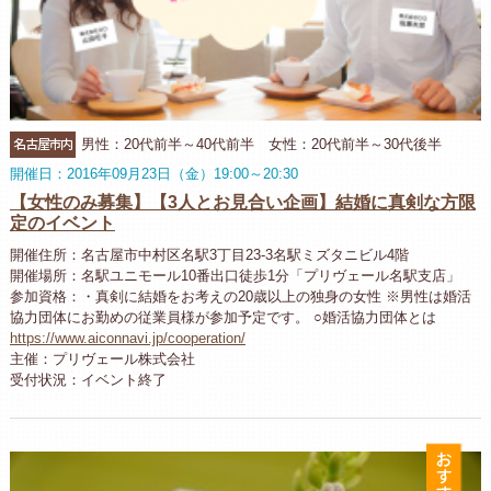
名古屋市内
男性：20代前半～40代前半 女性：20代前半～30代後半
開催日：2016年09月23日（金）19:00～20:30
【女性のみ募集】【3人とお見合い企画】結婚に真剣な方限
定のイベント
開催住所：名古屋市中村区名駅3丁目23-3名駅ミズタニビル4階
開催場所：名駅ユニモール10番出口徒歩1分「プリヴェール名駅支店」
参加資格：・真剣に結婚をお考えの20歳以上の独身の女性 ※男性は婚活
協力団体にお勤めの従業員様が参加予定です。 ○婚活協力団体とは
https://www.aiconnavi.jp/cooperation/
主催：プリヴェール株式会社
受付状況：イベント終了
お