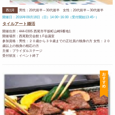
西三河
男性：20代前半～30代後半 女性：20代前半～30代後半
開催日：2016年09月18日（日）14:00~16:00（受付開始13:45~）
タイルアート婚活
開催住所：444-0305 西尾市平坂町山崎9番地1
開催場所：西尾勤労会館１F会議室
参加資格：男性：２０歳から３９歳までの正社員の独身の方 女性：２０
歳以上の独身の相応の方
主催：ブライダルステージ
受付状況：イベント終了
お