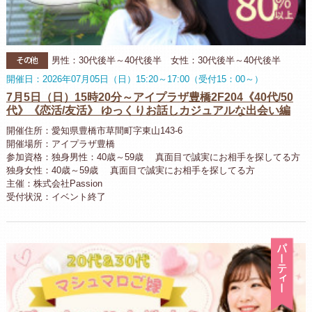
その他
男性：30代後半～40代後半 女性：30代後半～40代後半
開催日：2026年07月05日（日）15:20～17:00（受付15：00～）
7月5日（日）15時20分～アイプラザ豊橋2F204《40代/50
代》《恋活/友活》 ゆっくりお話しカジュアルな出会い編
開催住所：愛知県豊橋市草間町字東山143-6
開催場所：アイプラザ豊橋
参加資格：独身男性：40歳～59歳 真面目で誠実にお相手を探してる方
独身女性：40歳～59歳 真面目で誠実にお相手を探してる方
主催：株式会社Passion
受付状況：イベント終了
パ