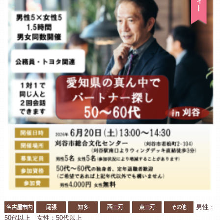
名古屋市内
尾張
知多
西三河
東三河
その他
男性：
50代以上 女性：50代以上