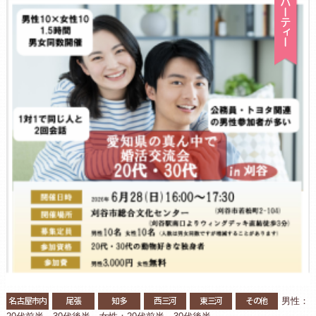
名古屋市内
尾張
知多
西三河
東三河
その他
男性：