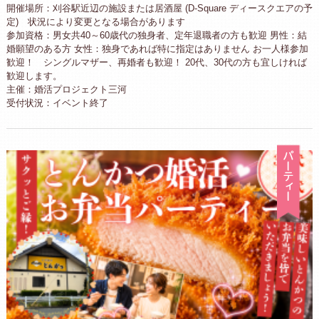
開催場所：刈谷駅近辺の施設または居酒屋 (D-Square ディースクエアの予
定) 状況により変更となる場合があります
参加資格：男女共40～60歳代の独身者、定年退職者の方も歓迎 男性：結
婚願望のある方 女性：独身であれば特に指定はありません お一人様参加
歓迎！ シングルマザー、再婚者も歓迎！ 20代、30代の方も宜しければ
歓迎します。
主催：婚活プロジェクト三河
受付状況：イベント終了
パ