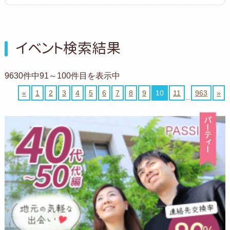
イベント検索結果
9630件中91～100件目を表示中
«
1
2
3
4
5
6
7
8
9
10
11
963
»
..
パ