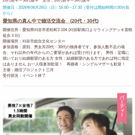
20代前半～30代後半 女性：20代前半～30代後半
開催日：2026年06月28日（日）16:00～17:30（受付は開始時間の30分前
から）
愛知県の真ん中で婚活交流会 (20代・30代)
開催住所：愛知県刈谷市若松町2-104 (刈谷駅南口よりウィングデッキ直轄
徒歩３分)
開催場所：刈谷市総合文化センター
参加資格：原則、男女共20代・30代の独身者です。参加人数不足の場
合、それ以外の年代からのご要望があれば受け付けます。 男性：定職に
就いており結婚願望のある方 女性：結婚願望のある方であれば特に指定
はありません お一人様参加歓迎！ 再婚者・シングルマザーも歓迎！
主催：婚活プロジェクト三河
受付状況：イベント終了
パ