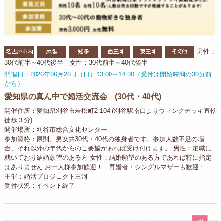
名古屋市内
尾張
知多
西三河
東三河
その他
男性：
30代前半～40代後半 女性：30代前半～40代後半
開催日：2026年06月28日（日）13:00～14:30（受付は開始時間の30分前
から）
愛知県の真ん中で婚活交流会 (30代・40代)
開催住所：愛知県刈谷市若松町2-104 (刈谷駅南口よりウィングデッキ直轄
徒歩３分)
開催場所：刈谷市総合文化センター
参加資格：原則、男女共30代・40代の独身者です。参加人数不足の場
合、それ以外の年代からのご要望があれば受け付けます。 男性：定職に
就いており結婚願望のある方 女性：結婚願望のある方であれば特に指定
はありません お一人様参加歓迎！ 再婚者・シングルマザーも歓迎！
主催：婚活プロジェクト三河
受付状況：イベント終了
パ