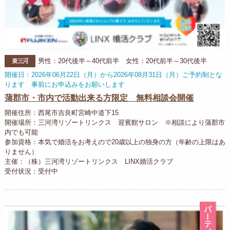
東三河
男性：20代後半～40代前半 女性：20代前半～30代後半
開催日：2026年06月22日（月）から2026年08月31日（月）ご予約制とな
ります 事前にお申込みをお願いします
蒲郡市・市内で活動出来る方限定 無料相談会開催
開催住所：西尾市吉良町宮崎中道下15
開催場所：三河湾リゾートリンクス 迎賓館サロン ※相談により蒲郡市
内でも可能
参加資格：本気で婚活をお考えので20歳以上の独身の方（年齢の上限はあ
りません）
主催：（株）三河湾リゾートリンクス LINX婚活クラブ
受付状況：受付中
パ