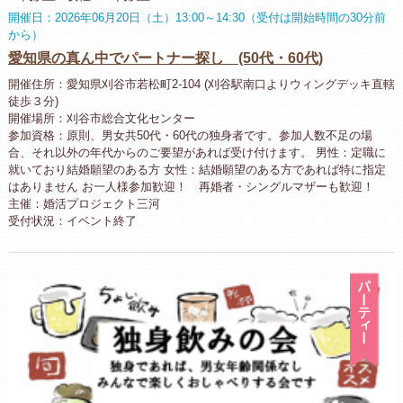
開催日：2026年06月20日（土）13:00～14:30（受付は開始時間の30分前
から）
愛知県の真ん中でパートナー探し (50代・60代)
開催住所：愛知県刈谷市若松町2-104 (刈谷駅南口よりウィングデッキ直轄
徒歩３分)
開催場所：刈谷市総合文化センター
参加資格：原則、男女共50代・60代の独身者です。参加人数不足の場
合、それ以外の年代からのご要望があれば受け付けます。 男性：定職に
就いており結婚願望のある方 女性：結婚願望のある方であれば特に指定
はありません お一人様参加歓迎！ 再婚者・シングルマザーも歓迎！
主催：婚活プロジェクト三河
受付状況：イベント終了
パ