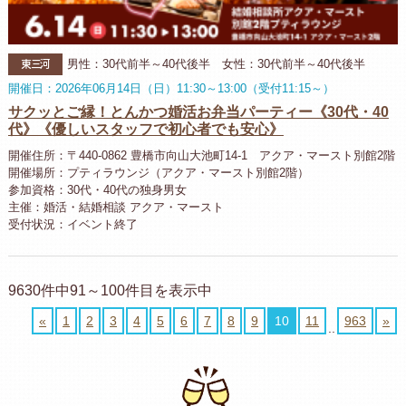
東三河
男性：30代前半～40代後半 女性：30代前半～40代後半
開催日：2026年06月14日（日）11:30～13:00（受付11:15～）
サクッとご縁！とんかつ婚活お弁当パーティー《30代・40
代》《優しいスタッフで初心者でも安心》
開催住所：〒440-0862 豊橋市向山大池町14-1 アクア・マースト別館2階
開催場所：プティラウンジ（アクア・マースト別館2階）
参加資格：30代・40代の独身男女
主催：婚活・結婚相談 アクア・マースト
受付状況：イベント終了
9630件中91～100件目を表示中
«
1
2
3
4
5
6
7
8
9
10
11
963
»
..