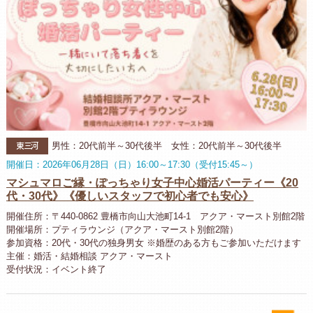
東三河
男性：20代前半～30代後半 女性：20代前半～30代後半
開催日：2026年06月28日（日）16:00～17:30（受付15:45～）
マシュマロご縁・ぽっちゃり女子中心婚活パーティー《20
代・30代》《優しいスタッフで初心者でも安心》
開催住所：〒440-0862 豊橋市向山大池町14-1 アクア・マースト別館2階
開催場所：プティラウンジ（アクア・マースト別館2階）
参加資格：20代・30代の独身男女 ※婚歴のある方もご参加いただけます
主催：婚活・結婚相談 アクア・マースト
受付状況：イベント終了