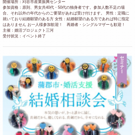
開催場所：刈谷市産業振興センター
参加資格：原則、男女共40代・50代の独身者です。参加人数不足の場
合、それ以外の年代からのご要望があれば受け付けます。 男性：定職に
就いており結婚願望のある方 女性：結婚願望のある方であれば特に指定
はありません お一人様参加歓迎！ 再婚者・シングルマザーも歓迎！
主催：婚活プロジェクト三河
受付状況：イベント終了
セ