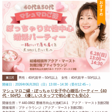
お
東三河
男性：40代前半～50代以上 女性：40代前半～50代以上
開催日：2026年06月28日（日）13:00～14:30（受付12:45～）
マシュマロご縁・ぽっちゃり女子中心婚活パーティー《40
代・50代》《優しいスタッフで初心者でも安心》
開催住所：〒440-0862 豊橋市向山大池町14-1 アクア・マースト別館2階
開催場所：プティラウンジ（アクア・マースト別館2階）